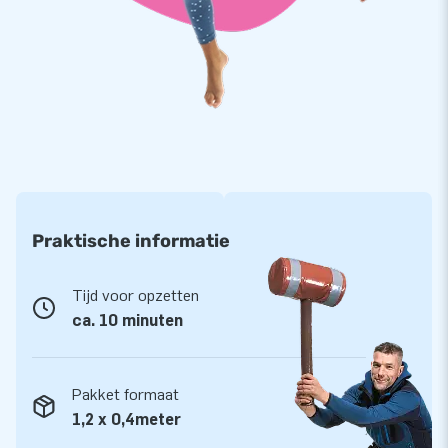
weten dat het een kwaliteitsproduct is, kunnen we je ook met
plezier 2 jaar garantie geven. En gaat er toch iets stuk, dan is
er nog geen probleem: we komen ‘m gedurende die 2 jaar
gratis repareren.
Koop deze gigagrote ballonnenoplaatballonnen als uitbreiding
van je collectie en bezorg jouw klanten een vrolijke dag.
Meer dan 15.000 klanten kozen ook voor JB
Praktische informatie
JB laat al meer dan 15 jaar mensen wereldwijd feesten
vieren. Dat doen we met onze designers, ontwikkelaars en
Tijd voor opzetten
logistiek medewerkers, die unieke opblaasproducten leveren!
ca. 10 minuten
En je bent altijd verzekerd van onze professionele service en
levering. Daarom noemen ze ons ook wel ‘creators of
greatness’!
Pakket formaat
1,2 x 0,4meter