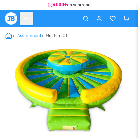
4000+
op voorraad
Assortiment
Get Him Off