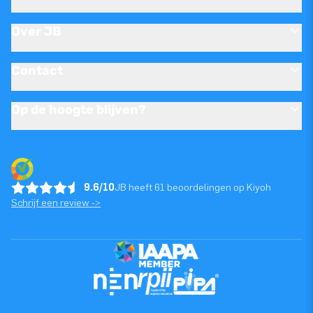
Over JB
Contact
Op de hoogte blijven?
9.6/10
JB heeft 61 beoordelingen op Kiyoh
Schrijf een review ->