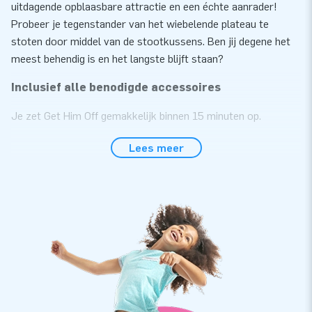
uitdagende opblaasbare attractie en een échte aanrader!
Probeer je tegenstander van het wiebelende plateau te
stoten door middel van de stootkussens. Ben jij degene het
meest behendig is en het langste blijft staan?
Inclusief alle benodigde accessoires
Je zet Get Him Off gemakkelijk binnen 15 minuten op.
Bijvoorbeeld tijdens een zeskamp, sportactiviteit of ander
Lees meer
evenement. We leveren hem in één deel, waardoor hij
gemakkelijk te transporteren is. Deze inflatable krijg je van
ons inclusief blower, verankeringsmateriaal, transportzak,
stootkussens, valhelmen en een duidelijke handleiding. Alles
compleet voor een mooie beleving.
Maar liefst 5 jaar garantie
Omdat JB kussens op meerdere punten verstevigd en
meervoudig gestikt zijn, bieden we deze inflatable met 5 jaar