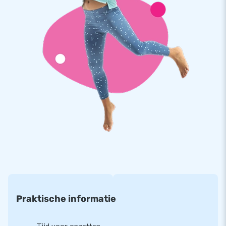
garantie aan. De sterke, hoge kwaliteit PVC is duurzaam en
eenvoudig schoon te houden. Hierdoor lever jij met dit
product jarenlang optimaal speelplezier.
Koop het unieke Get Him Off spel en bezorg jouw klanten de
dag van hun leven!
Al ruim 15.000 klanten kozen ook voor JB
JB laat al meer dan 15 jaar mensen wereldwijd letterlijk een
gat in de lucht te springen. Maar liefst 15.000 klanten in
totaal kozen al voor ons. Ons team van designers,
ontwikkelaars en logistiek medewerkers levert unieke
opblaasattracties op grootse wijze! Dankzij hen zijn onze
klanten verzekerd van onze professionele service en levering.
Daarom worden we ook wel ‘creators of greatness’
genoemd.
Praktische informatie