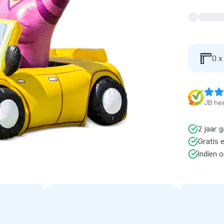
0 x
JB hee
2 jaar g
Gratis 
Indien 