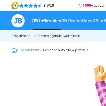
9.6/10
4000+
op voor
JB Inflatables
JB Promotions
JB Inf
Assortiment
Aanbiedingen
Nieuw
Inspiratie
Assortiment
Geslaagd auto rijbewijs meisje