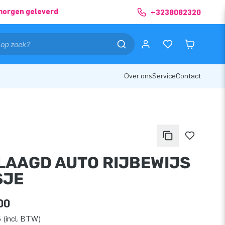
morgen geleverd
+3238082320
Over ons
Service
Contact
LAAGD AUTO RIJBEWIJS
SJE
00
 (incl. BTW)