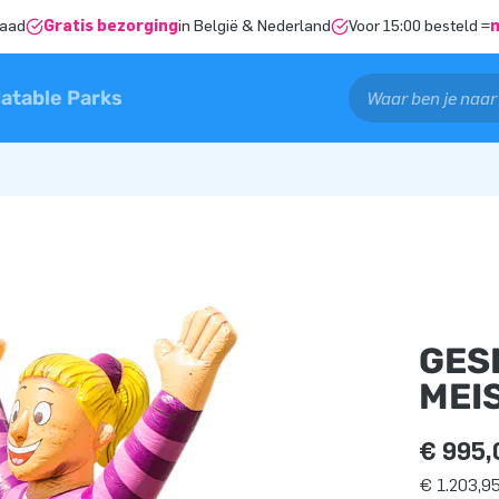
raad
Gratis bezorging
in België & Nederland
Voor 15:00 besteld =
latable Parks
GES
MEI
€ 995,
€ 1.203,95