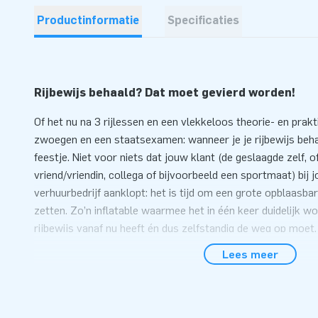
Productinformatie
Specificaties
Rijbewijs behaald? Dat moet gevierd worden!
Of het nu na 3 rijlessen en een vlekkeloos theorie- en prakt
zwoegen en een staatsexamen: wanneer je je rijbewijs behaa
feestje. Niet voor niets dat jouw klant (de geslaagde zelf, of
vriend/vriendin, collega of bijvoorbeeld een sportmaat) bij 
verhuurbedrijf aanklopt: het is tijd om een grote opblaasbare
zetten. Zo’n inflatable waarmee het in één keer duidelijk 
rijbewijs vanaf nu heeft én dus zelfstandig de weg op moet.
het juiste exemplaar in je collectie.
Lees meer
4 meter lang, binnen 10 minuten neergezet
Deze opblaasbare megapop (de juichende dame met auto is 