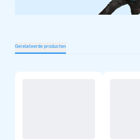
professionele service en optimale levering. Daarom noemen
greatness’!
Gerelateerde producten