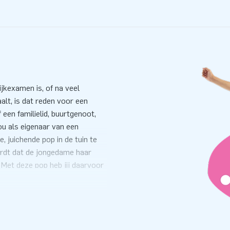
ijkexamen is, of na veel
lt, is dat reden voor een
 een familielid, buurtgenoot,
jou als eigenaar van een
, juichende pop in de tuin te
wordt dat de jongedame haar
 Met deze pop heb jij daarvoor
liefst 4 meter lang) staat ook