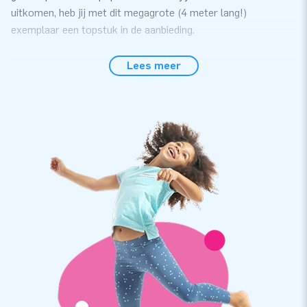
uitkomen, heb jij met dit megagrote (4 meter lang!)
exemplaar een topstuk in de aanbieding.
Een fluitje van een cent met opzetten
Lees meer
Deze inflatable uit de JB-collectie staat binnen de kortste
keren op zijn plek. De juichpop weegt ongeveer 10 kilo per
stuk, en is ook alleen zeer eenvoudig neer te zetten. Zeker
met behulp van de bijgeleverde duidelijke
instructiehandleiding. Ook de transportzak, het
bevestigingsmateriaal en de blower krijg je er van JB gewoon
bij.
Super-kwaliteit met 2 jaar garantie
Alle JB-poppen zijn gemaakt van sterk, hoge kwaliteit PVC.
Dat maakt ze – zeker omdat ze ook op meerdere punten
verstevigd en meervoudig gestikt zijn - eenvoudig schoon te