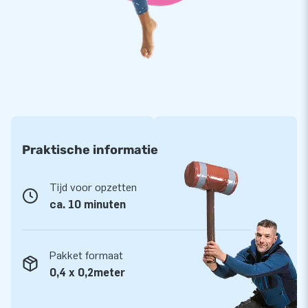
bijvoorbeeld de beweging van de tubes na te doen. Van een
dansende skytube kopen, krijg je geen spijt.
Bestel jouw eigen opblaasbare promotiemateriaal
Natuurlijk wil jij jouw feest of bijeenkomst laten opvallen.
Opblaasbaar promotiemateriaal kopen is dan een goed idee.
Opblaasbare reclame kun je namelijk makkelijk opbergen. Heb
je het weer nodig? Dan kun je het ook heel gemakkelijk weer
Praktische informatie
opzetten. Bij JB Inflatables kun je een skytube full color
bestellen. Kies jouw favoriete kleur of misschien wil jij wel
Tijd voor opzetten
een logo op je dansende luchtbuis. Dat is geen probleem: Wij
ca. 10 minuten
gaan dat voor je regelen!
Pakket formaat
0,4 x 0,2meter