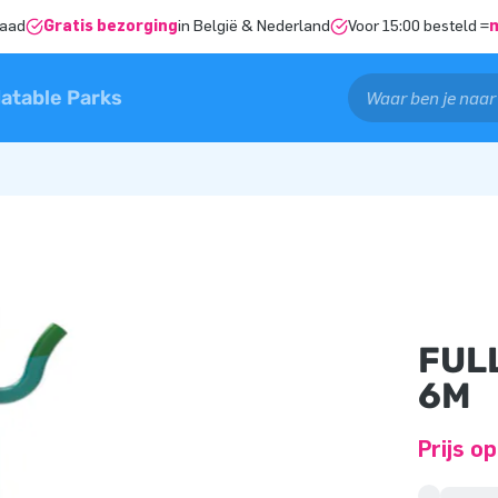
raad
Gratis bezorging
in België & Nederland
Voor 15:00 besteld =
latable Parks
FUL
6M
Prijs o