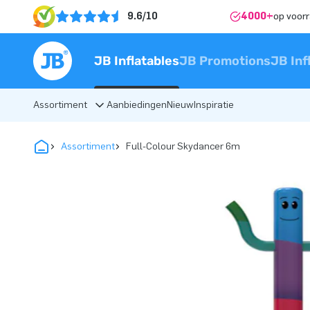
9.6/10
4000+
op voor
JB Inflatables
JB Promotions
JB Inf
Assortiment
Aanbiedingen
Nieuw
Inspiratie
Assortiment
Full-Colour Skydancer 6m