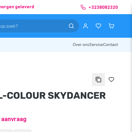
morgen geleverd
+3238082320
Over ons
Service
Contact
L-COLOUR SKYDANCER
p aanvraag