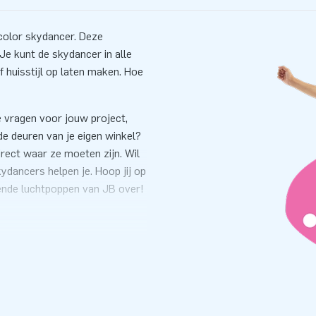
l color skydancer. Deze
 Je kunt de skydancer in alle
f huisstijl op laten maken. Hoe
e vragen voor jouw project,
de deuren van je eigen winkel?
rect waar ze moeten zijn. Wil
ydancers helpen je. Hoop jij op
ende luchtpoppen van JB over!
met je op, zodat we jouw
kunnen maken.
tables