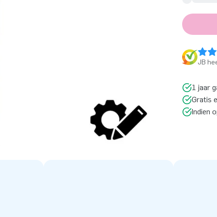
JB hee
1 jaar g
Gratis 
Indien 