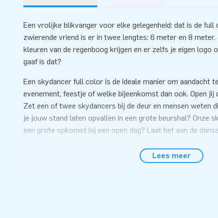
Een vrolijke blikvanger voor elke gelegenheid: dat is de ful
zwierende vriend is er in twee lengtes: 6 meter en 8 meter.
kleuren van de regenboog krijgen en er zelfs je eigen logo o
gaaf is dat?
Een skydancer full color is de ideale manier om aandacht t
evenement, feestje of welke bijeenkomst dan ook. Open jij 
Zet een of twee skydancers bij de deur en mensen weten di
je jouw stand laten opvallen in een grote beurshal? Onze sk
een grote opkomst bij een open dag? Laat het aan de dans
Let op: Dit is een maatwerk-product. Wij nemen contact 
Lees meer
wensen kunnen bespreken en een mooi ontwerp voor je 
Koop een professionele luchtdanser bij JB Infla