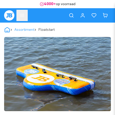
4000+
op voorraad
Assortiment
Floatstart