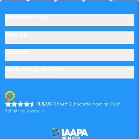
Klantenservice
Over JB
Contact
Op de hoogte blijven?
9.6/10
JB heeft 61 beoordelingen op Kiyoh
Schrijf een review ->