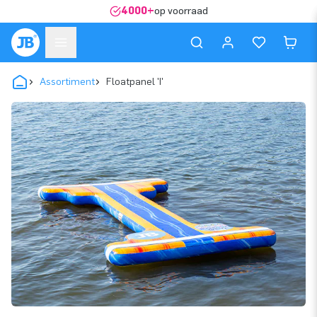
4000+
op voorraad
Assortiment
Floatpanel 'I'