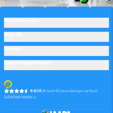
Klantenservice
Over JB
Contact
Op de hoogte blijven?
9.6/10
JB heeft 61 beoordelingen op Kiyoh
Schrijf een review ->