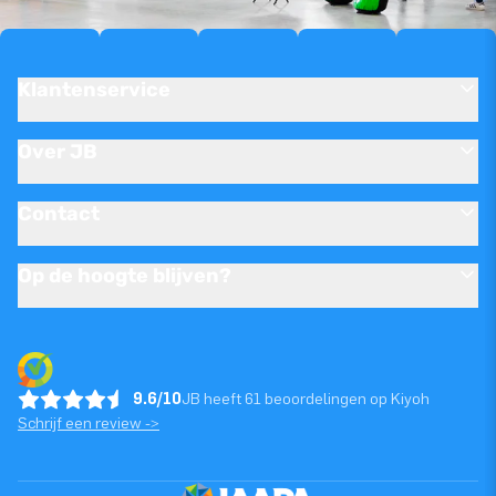
Klantenservice
Over JB
Contact
Op de hoogte blijven?
9.6/10
JB heeft 61 beoordelingen op Kiyoh
Schrijf een review ->