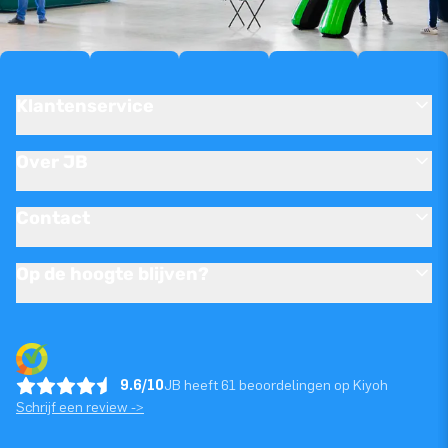
Klantenservice
Over JB
Contact
Op de hoogte blijven?
9.6/10
JB heeft 61 beoordelingen op Kiyoh
Schrijf een review ->