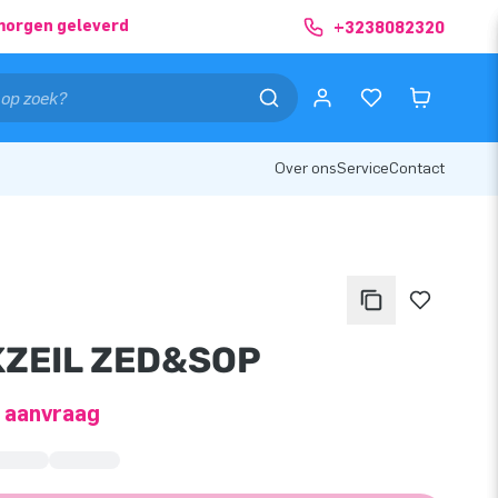
morgen geleverd
+3238082320
Over ons
Service
Contact
KZEIL ZED&SOP
p aanvraag