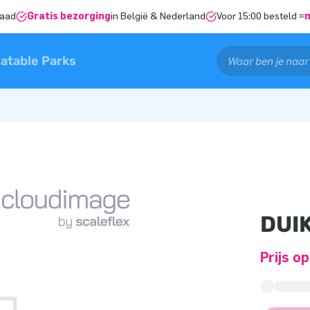
raad
Gratis bezorging
in België & Nederland
Voor 15:00 besteld =
latable Parks
DUI
Prijs o