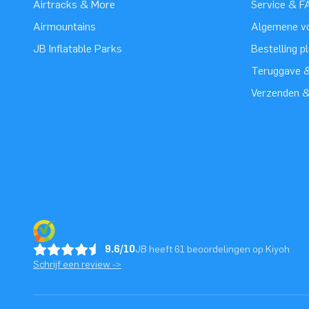
Airtracks & More
Service & F
Airmountains
Algemene v
JB Inflatable Parks
Bestelling p
Teruggave &
Verzenden 
9.6/10
JB heeft 61 beoordelingen op Kiyoh
Schrijf een review ->