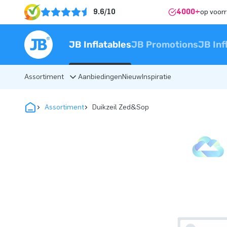
9.6/10
4000+
op voor
JB Inflatables
JB Promotions
JB Inf
Assortiment
Aanbiedingen
Nieuw
Inspiratie
Assortiment
Duikzeil Zed&Sop