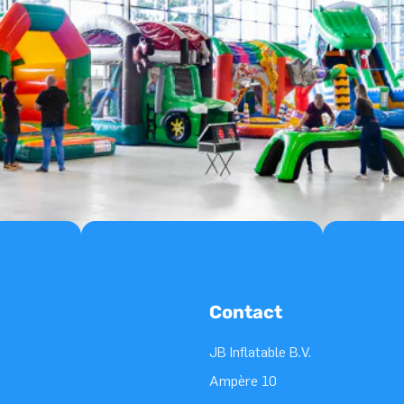
Contact
JB Inflatable B.V.
Ampère 10