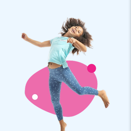
Bij JB ontwerpen en produceren wij al jarenlang opblaasbare
attracties die veilig en door iedereen te gebruiken zijn. Het
duikzeil voldoet bovendien aan de diploma-eisen. Door de
foamrand bovenaan het duikzeil blijft het doek drijven. Het
zeil heb je eenvoudig en snel uitgerold en op de gewenste
plek drijven. De zwemles kan beginnen!
Kwaliteit en duurzaam
Al onze zwembadspelen zijn gemaakt van sterke,
hoogfrequent gelaste PVC doeken van 900 gram/m2. Zo
garanderen wij de kwaliteit van onze producten. De doeken
hebben daarnaast ook nog eens een handige beschermlaag
die bestand is tegen chloor en invloeden van open water. Zo
blijft de print jarenlang mooi en dit zorgt voor duurzame
producten. Je krijgt één jaar garantie op het duikzeil.
Koop dit handige duikzeil voor in jouw zwembad en laat
kinderen op een leuke manier kennismaken met onder water