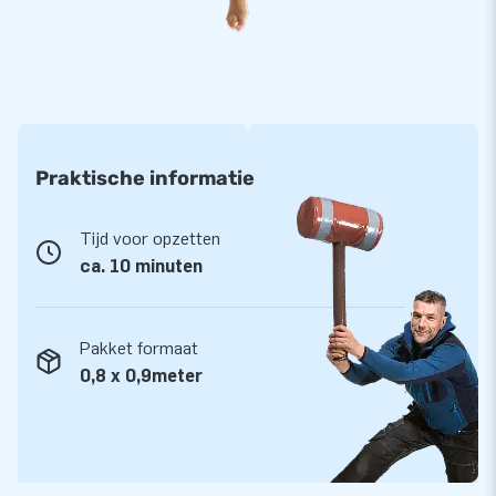
zwemmen!
Meer dan 15.000 klanten kozen ook voor JB
JB laat al meer dan 15 jaar mensen wereldwijd een gat in de
lucht springen. Vaak letterlijk. Ons team van designers,
ontwikkelaars en logistiek medewerkers levert unieke
Praktische informatie
opblaasattracties op grootse wijze! Klanten zijn verzekerd
van onze professionele service en levering. Zij noemen ons
niet voor niets ook wel ‘creators of greatness’.
Tijd voor opzetten
ca. 10 minuten
Pakket formaat
0,8 x 0,9meter