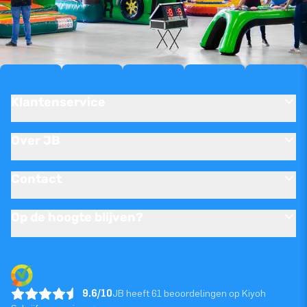
Klantenservice
Over JB
Contact
Op de hoogte blijven?
9.6/10
JB heeft 61 beoordelingen op Kiyoh