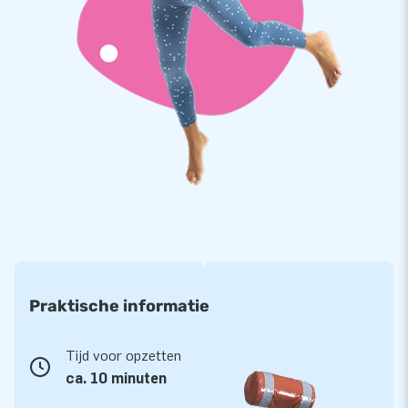
Sterke PVC doeken
Omdat wij trots zijn op onze producten, stellen we er hoge
eisen aan. Om de kwaliteit te garanderen, gebruiken wij
steevast hoogfrequent gelaste PVC doeken van 900
gram/m2. De doeken zijn sterk, kleurvast en hebben een
speciale beschermlaag die bestand is tegen chloor en
invloeden van open water. De Dubbele Haai run is eenvoudig
te reinigen en ook nog eens duurzaam in gebruik. Op deze
attractie krijg je daarom 1 jaar garantie.
Koop de Dubbele Haai run voor in het water en bezorg jouw
gasten een fantastische dag in het zwembad!
Unieke opblaasattracties op grootse wijze
Praktische informatie
Enig idee waarom JB al meer dan 15 jaar mensen wereldwijd
een gat in de lucht laat springen? Dat komt doordat ons
Tijd voor opzetten
vakkundige team van designers, ontwikkelaars en logistiek
ca. 10 minuten
medewerkers unieke opblaasattracties levert op grootse