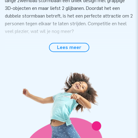
lange zwembad stormbaan een uniek design met grappige
3D-objecten en maar liefst 2 glijbanen. Doordat het een
dubbele stormbaan betreft, is het een perfecte attractie om 2
personen tegen elkaar te laten strijden. Competitie en heel
veel plezier, wat wil je nog meer?
Veiligheid gaat voor alles
Lees meer
Al vele jaren ontwikkelt en produceert JB waterattracties
die veilig te gebruiken zijn. Goed om te weten: onze
waterspelen zijn volgens de NEN-EN 15649:2009 veiligheids-
en kwaliteitsnorm gecertificeerd. Bij elke waterattractie
ontvang je een erkend keuringscertificaat, logboek en
gebruikershandleiding. Aan de verankerpunten dien je
verankermateriaal te bevestigen, zodat de attractie op zijn
plaats blijft en niet te dicht naar andere objecten drijft. Op
deze manier heb jij alles snel compleet voor een geweldige
beleving.