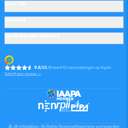
Over JB
Contact
Op de hoogte blijven?
9.6/10
JB heeft 61 beoordelingen op Kiyoh
Schrijf een review ->
© JB-Inflatables. All Rights Reserved
Algemene voorwaarden