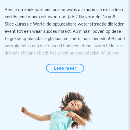
Ben je op zoek naar een unieke waterattractie die niet alleen
verfrissend maar ook avontuurlijk is? Ga voor de Drop &
Slide Jurassic World, de opblaasbare waterattractie die ieder
event tot een waar succes maakt. Klim naar boven op deze
te gekke opblaasbare glijbaan en roetsj naar beneden! Beland
vervolgens in een verfrissend bad gevuld met water! Met de
dubbele glijbanen biedt het urenlang speelplezier. Wil je een
opblaasbare attractie die gegarandeerd de aandacht trekt
van zowel kinderen als hun ouders? Ga dan voor deze gave
Lees meer
drop & Slide waterglijbaan.
Bestel de Drop & Slide Jurassic World online bij JB
Bij JB Inflatables beschikken we over een uitgebreid aanbod
aan opblaasbare waterglijbanen, klaar om elk evenement om
te toveren in een onvergetelijke ervaring. Kies voor de Drop
& Slide Jurassic World en je kunt rekenen op snelle levering,
waardoor je je klanten direct kunt verrassen met dit unieke