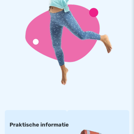
wateravontuur. Elk van onze waterglijbanen staat garant
voor kwaliteit, duurzaamheid en eenvoud in onderhoud. En
mocht er toch iets aan de hand zijn, dan staan we altijd voor
je klaar met onze garantieservice.
JB Inflatables: Dé Partner in de Wondere Wereld
van Inflatables
Al jarenlang is JB een vertrouwde naam als het gaat om het
leveren van inflatables in alle soorten en maten. Ons team
van designers, verkopers en medewerkers op het gebied van
logistiek en service zorgt elke dag weer voor unieke
opblaasattracties en een professionele levering en service.
Wij zijn niet voor niks een toonaangevende leverancier van
inflatables. Voor je opblaasbare glijbaan ga je dus naar JB
Inflatables!
Praktische informatie