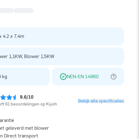
x 4.2 x 7.4m
wer 1,1KW, Blower 1,5KW
 kg
NEN-EN 14960
9.6/10
Bekijk alle specificaties
ft 61 beoordelingen op Kiyoh
garantie
et geleverd met blower
en Direct transport