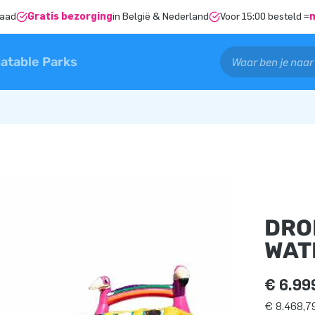
raad
Gratis bezorging
in België & Nederland
Voor 15:00 besteld =
latable Parks
DRO
WAT
€ 6.99
€ 8.468,79