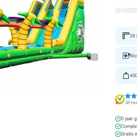
19 
Blo
400
JB hee
5 jaar 
Comple
Gratis 