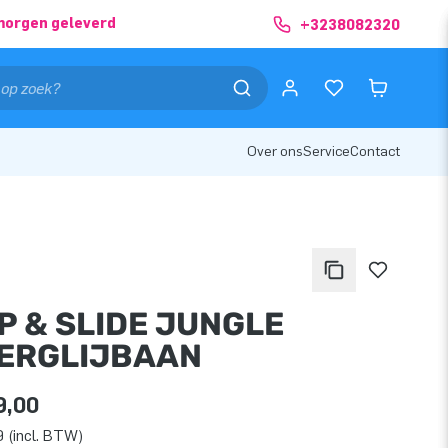
morgen geleverd
+3238082320
Over ons
Service
Contact
P & SLIDE JUNGLE
ERGLIJBAAN
9,00
 (incl. BTW)