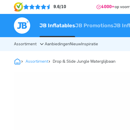
9.6/10
4000+
op voor
JB Inflatables
JB Promotions
JB Inf
Assortiment
Aanbiedingen
Nieuw
Inspiratie
Assortiment
Drop & Slide Jungle Waterglijbaan