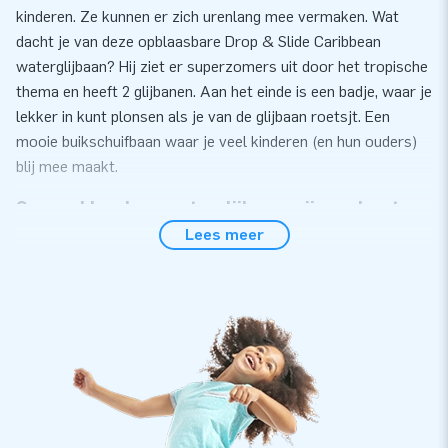
kinderen. Ze kunnen er zich urenlang mee vermaken. Wat
dacht je van deze opblaasbare Drop & Slide Caribbean
waterglijbaan? Hij ziet er superzomers uit door het tropische
thema en heeft 2 glijbanen. Aan het einde is een badje, waar je
lekker in kunt plonsen als je van de glijbaan roetsjt. Een
mooie buikschuifbaan waar je veel kinderen (en hun ouders)
blij mee maakt.
Onze opblaasbare waterglijbanen zijn snel op te
zetten
Lees meer
Deze opblaasbare buikschuifbaan is snel op te zetten. De
glijbaan wordt compleet geleverd met een handleiding,
certificaat, reparatiesetje, verankermateriaal, transportzak
en blowers. Je hebt dus verder niks nodig. Dat is handig!
Uiteraard krijg je garantie op deze opblaasbare waterglijbaan.
Is er iets mis, dan staat ons serviceteam voor je klaar.
Sowieso kun je voor een reparatie altijd bij ons terecht.