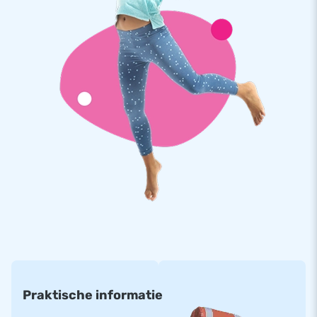
15.000 klanten kozen niet voor niets voor JB. Jij
toch ook?
Al meer dan 15 jaar laat JB wereldwijd meer dan 15.000
mensen een gat in de lucht springen. Vaak zelfs letterlijk. Ons
team van designers, ontwikkelaars en logistiek medewerkers
levert unieke en indrukwekkende opblaasattracties. Je bent
bij ons altijd verzekerd van een professionele service en
optimale levering!
Praktische informatie