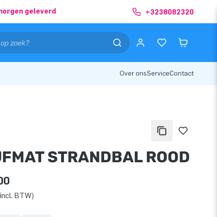
morgen geleverd
+3238082320
Over ons
Service
Contact
JFMAT STRANDBAL ROOD
00
incl. BTW)