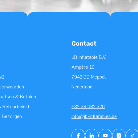
Contact
JB Inflatable B.V.
Ampère 10
AQ
7942 DD Meppel
oorwaarden
Nederland
laatsen & Betalen
 Retourbeleid
+32 38 082 320
& Bezorgen
info@jb-inflatables.be