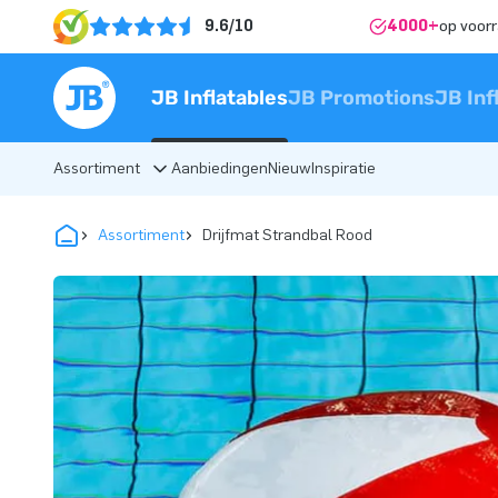
9.6/10
4000+
op voor
JB Inflatables
JB Promotions
JB Inf
Assortiment
Aanbiedingen
Nieuw
Inspiratie
Assortiment
Drijfmat Strandbal Rood