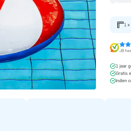
1 x
JB hee
1 jaar g
Gratis 
Indien 