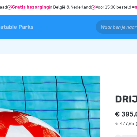
raad
Gratis bezorging
in België & Nederland
Voor 15:00 besteld =
latable Parks
DRI
€ 395,
€ 477,95 (