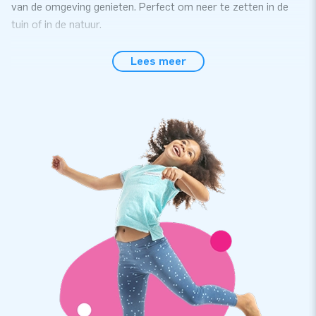
van de omgeving genieten. Perfect om neer te zetten in de
tuin of in de natuur.
Ontspannen in je transparante airdome tent
Lees meer
De transparante airdome tent is uiteraard kwalitatief dik in
orde. Hij wordt geleverd met alles wat je nodig hebt om hem
op te zetten, inclusief interne blower. En dat opzetten gaat
heel snel en gemakkelijk. Ideaal toch? Stap binnen in deze
opblaasbare bubbel tent en ontspan. Je zult zien: het is goed
toeven in je eigen bubbel.
JB Inflatables: de beste service en garantie
JB Inflatables is producent van springkussens en andere
inflatables. Onze opblaasbare bubbeltenten en andere
artikelen worden naar meer dan 75 landen geëxporteerd. Wij
werken alleen met de allerbeste mensen en materialen. En
ook voor de beste service ben je bij ons op het juiste adres.