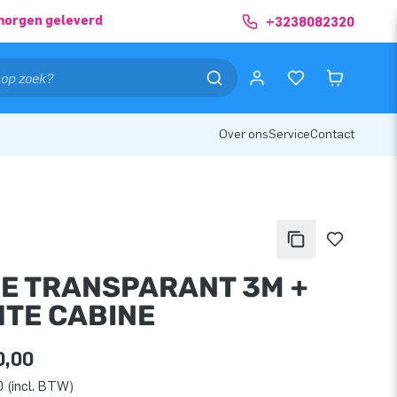
morgen geleverd
+3238082320
Over ons
Service
Contact
E TRANSPARANT 3M +
HTE CABINE
0,00
 (incl. BTW)