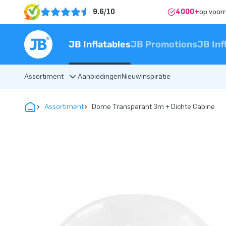
9.6/10
4000+
op voor
JB Inflatables
JB Promotions
JB Inf
Assortiment
Aanbiedingen
Nieuw
Inspiratie
Assortiment
Dome Transparant 3m + Dichte Cabine