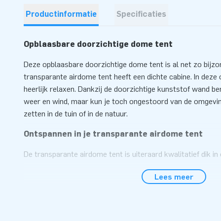
Productinformatie
Specificaties
Opblaasbare doorzichtige dome tent
Deze opblaasbare doorzichtige dome tent is al net zo bijzond
transparante airdome tent heeft een dichte cabine. In deze 
heerlijk relaxen. Dankzij de doorzichtige kunststof wand b
weer en wind, maar kun je toch ongestoord van de omgevin
zetten in de tuin of in de natuur.
Ontspannen in je transparante airdome tent
De transparante airdome tent is uiteraard kwalitatief dik in
alles wat je nodig hebt om hem op te zetten, inclusief inte
Lees meer
gaat heel snel en gemakkelijk. Ideaal toch? Stap binnen in 
ontspan. Je zult zien: het is goed toeven in je eigen bubbel.
JB Inflatables: de beste service en garantie