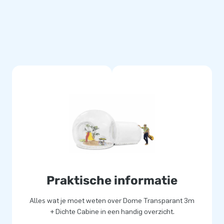
flatables. Onze opblaasbare
 landen geëxporteerd. Wij
ook voor de beste service ben
p je opblaasbare doorzichtige
Praktische informatie
Alles wat je moet weten over Dome Transparant 3m
+ Dichte Cabine in een handig overzicht.