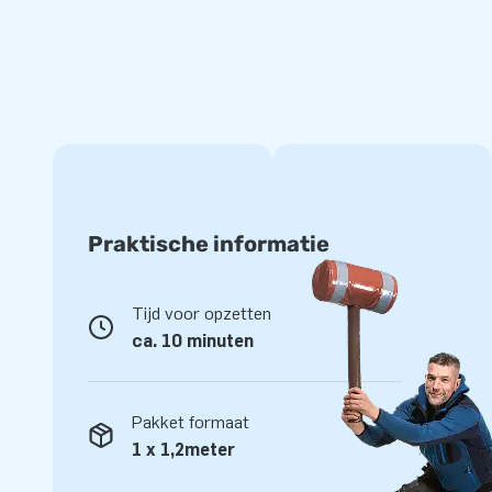
JB Inflatables is producent van springkussens en andere in
bubbeltenten en andere artikelen worden naar meer dan 75
werken alleen met de allerbeste mensen en materialen. En 
je bij ons op het juiste adres. Natuurlijk krijg je garantie o
dome tent. Is er iets mis, dan staan we voor je klaar!
Praktische informatie
Tijd voor opzetten
ca. 10 minuten
Pakket formaat
1 x 1,2meter