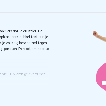
er als dat-ie eruitziet. De
opblaasbare bubbel tent kun je
en je volledig beschermd tegen
g genieten. Perfect om neer te
 orde. Hij wordt geleverd met
rne blower. En dat opzetten
deze opblaasbare bubbel tent en