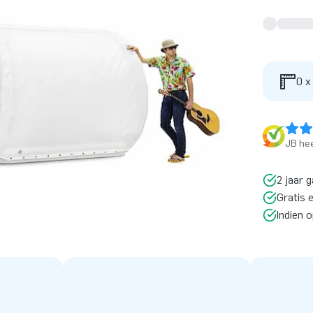
0 x
JB hee
2 jaar g
Gratis 
Indien 