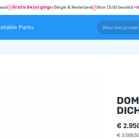
raad
Gratis bezorging
in België & Nederland
Voor 15:00 besteld =
latable Parks
DOM
DIC
€ 2.95
€ 3.569,50