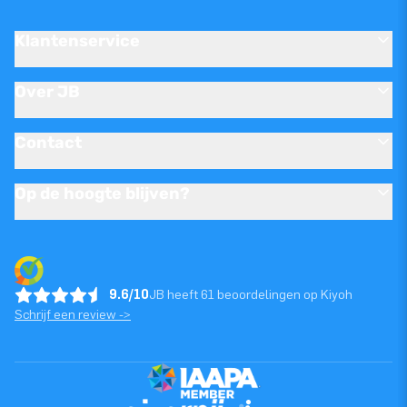
Klantenservice
Over JB
Contact
Op de hoogte blijven?
9.6/10
JB heeft 61 beoordelingen op Kiyoh
Schrijf een review ->