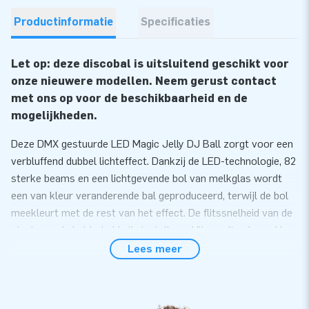
Productinformatie
Specificaties
Let op: deze discobal is uitsluitend geschikt voor
onze nieuwere modellen. Neem gerust contact
met ons op voor de beschikbaarheid en de
mogelijkheden.
Deze DMX gestuurde LED Magic Jelly DJ Ball zorgt voor een
verbluffend dubbel lichteffect. Dankzij de LED-technologie, 82
sterke beams en een lichtgevende bol van melkglas wordt
een van kleur veranderende bal geproduceerd, terwijl de bol
meekleurt met de rest van het effect. De flitssnelheid van de
strobe en de helderheid zijn instelbaar. Hij wordt geleverd in
een kunststof behuizing. Hij is helemaal Plug & Play, dus je
Lees meer
hebt geen externe controller nodig. Met 6x 3W RGB LEDs en
6 DMX kanalen, voorgeprogrammeerde shows en
geluidgestuurde programma’s met instelbare gevoeligheid