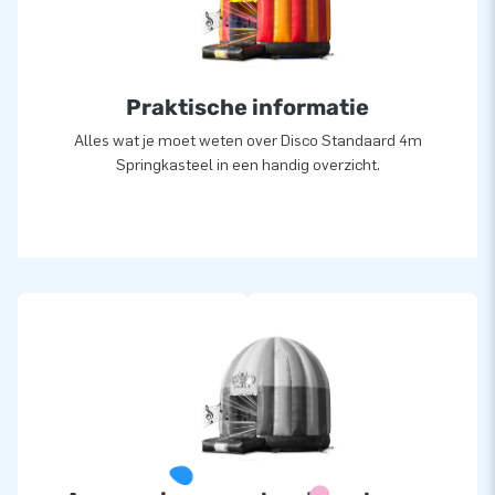
lucht springen. Vaak letterlijk. Ons team van designers,
ontwikkelaars en logistiek medewerkers leveren unieke
opblaasattracties op grootse wijze! Klanten zijn verzekerd
van onze professionele service en levering. Zij noemen ons
Praktische informatie
ook wel creators of greatness.
Alles wat je moet weten over Disco Standaard 4m
Springkasteel in een handig overzicht.