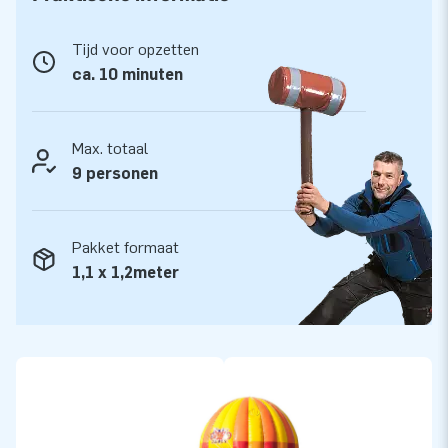
De inflatable wordt geleverd inclusief blower,
verankeringsmateriaal, transportzak, LED verlichting en een
Tijd voor opzetten
duidelijke handleiding. Alles compleet voor een mooie
ca. 10 minuten
beleving.
Kwaliteit en Garantie
Max. totaal
JB kussens zijn op meerdere punten verstevigd en
9 personen
meervoudig gestikt en zijn gemaakt van sterk, hoge kwaliteit
PVC. Ze zijn daardoor duurzaam en eenvoudig schoon te
houden. Het disco springkasteel wordt tevens door JB
Pakket formaat
geleverd met 5 jaar garantie. Hierdoor lever jij met dit
1,1 x 1,2meter
product jarenlang optimaal speelplezier.
Koop dit unieke disco springkasteel en bezorg jouw klanten
de dag van hun leven!
Meer dan 15.000 klanten kozen ook voor JB
JB laat al meer dan 15 jaar mensen wereldwijd een gat in de