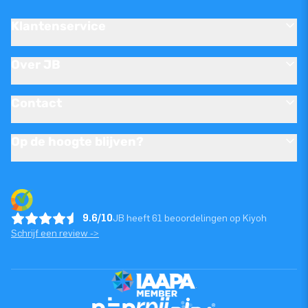
Klantenservice
Over JB
Contact
Op de hoogte blijven?
9.6/10
JB heeft 61 beoordelingen op Kiyoh
Schrijf een review ->