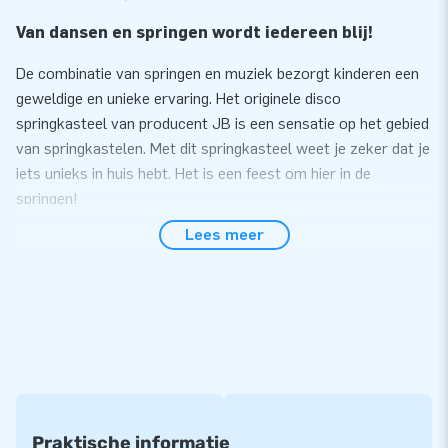
Van dansen en springen wordt iedereen blij!
De combinatie van springen en muziek bezorgt kinderen een
geweldige en unieke ervaring. Het originele disco
springkasteel van producent JB is een sensatie op het gebied
van springkastelen. Met dit springkasteel weet je zeker dat je
iets unieks in huis hebt. Het is een feest om hier in de
springen!
Lees meer
Gemak en Service
Zet het disco springkasteel gemakkelijk binnen 10 minuten
op. Bijvoorbeeld tijdens een themafeest of evenement. Het
disco springkasteel met een diameter van 4 meter wordt
compact in één deel geleverd en is daardoor gemakkelijk te
transporteren. De disco LED lampen en Mp3 geluidsbox zijn
makkelijk in het springkasteel te plaatsen en de bedrading
wordt beschermd door een afsluitbare hoes met klittenband.
Praktische informatie