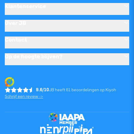
Klantenservice
Over JB
Contact
Op de hoogte blijven?
9.6/10
JB heeft 61 beoordelingen op Kiyoh
Schrijf een review ->