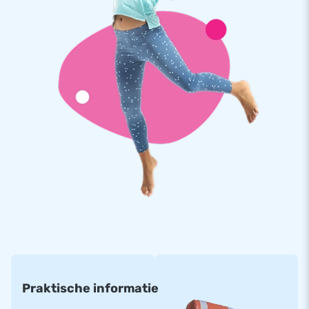
kun je verschillende soorten verlichting en decoratie
ophangen voor een ultieme feestervaring. In de top van de
tent zijn twee plastic hoezen met bevestigingspunten en
aansluitingen voor bijvoorbeeld verlichting en discoballen.
Bovendien is er een aparte ruimte voor een muziekbox
(40x40x60 cm).
Deze Disco inflatable wordt geleverd
inclusief
discoverlichting.
Gemaakt van hoogwaardig en sterk PVC, waardoor de
inflatable duurzaam en gemakkelijk schoon te houden is. Het
springkasteel is verstevigd op meerdere punten en
meervoudig gestikt. Neem dit feestelijke springkasteel overal
mee naartoe en creëer in een handomdraai de perfecte
opblaasbare feestlocatie!
Internationale producent van luchtkussens in elk
Praktische informatie
formaat