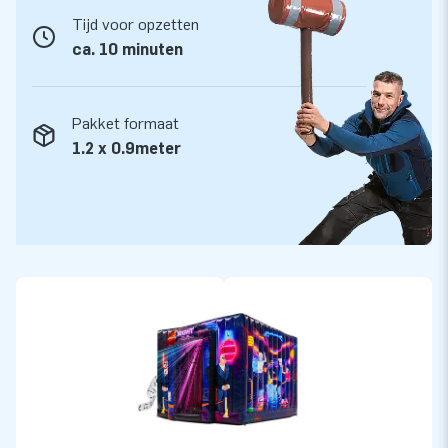
JB Inflatables is producent van springkastelen en andere
Tijd voor opzetten
inflatables. Met een voorraad van ruim 3000 luchtkussens
ca. 10 minuten
zijn wij een van de grootste springkasteelfabrikanten ter
wereld. Onze opblaasbare artikelen worden naar meer dan 75
Pakket formaat
landen geëxporteerd. Wij werken alleen met de beste mensen
1.2 x 0.9meter
en materialen. Voor de beste service en garantie ben je bij
ons aan het juiste adres. Als er iets mis is, staan we voor je
klaar!