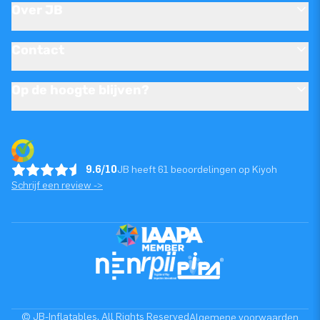
Over JB
Contact
Op de hoogte blijven?
9.6/10
JB heeft 61 beoordelingen op Kiyoh
Schrijf een review ->
© JB-Inflatables. All Rights Reserved
Algemene voorwaarden