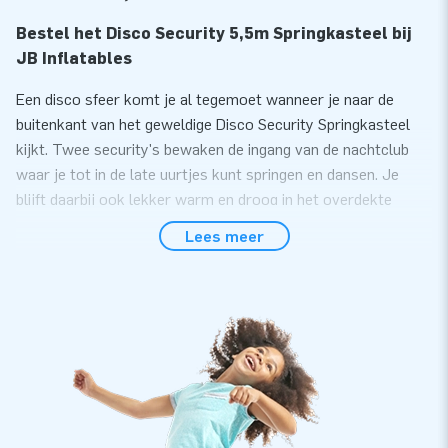
Bestel het Disco Security 5,5m Springkasteel bij
JB Inflatables
Een disco sfeer komt je al tegemoet wanneer je naar de
buitenkant van het geweldige Disco Security Springkasteel
kijkt. Twee security's bewaken de ingang van de nachtclub
waar je tot in de late uurtjes kunt springen en dansen. Je
blijft daarbij ook lekker warm en droog in het overdekte
springkasteel. De Disco Security tent met
Lees meer
springkasteelbodem is daarom in alle seizoenen te gebruiken.
Koop eenvoudig online een hoogwaardige
opblaasbaar Disco Security springkastelen van 5,5
meter
Plezier is gegarandeerd, want deze disco infatable heeft een
opblaasbare bodem! Met de 1.1 KW blower blaas je de tent
gemakkelijk en snel op. Aan de vier D-ringen in het plafond