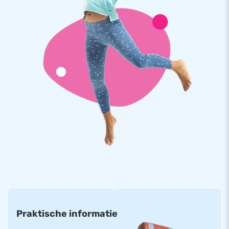
ophangen voor een ultieme feestervaring. In de top van de
tent zijn twee plastic hoezen met bevestigingspunten en
aansluitingen voor bijvoorbeeld verlichting en discoballen.
Bovendien is er een aparte ruimte voor een muziekbox
(40x40x60 cm).
Deze Disco inflatable wordt geleverd
inclusief
discoverlichting.
Gemaakt van hoogwaardig en sterk PVC, waardoor de
inflatable duurzaam en gemakkelijk schoon te houden is. Het
springkasteel is verstevigd op meerdere punten en
meervoudig gestikt. Neem dit feestelijke springkasteel overal
mee naartoe en creëer in een handomdraai de perfecte
opblaasbare feestlocatie!
Internationale producent van luchtkussens in elk
formaat
Praktische informatie
JB Inflatables is producent van springkastelen en andere