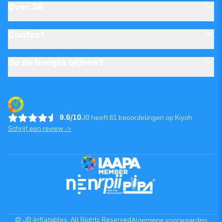
Over JB
Contact
Op de hoogte blijven?
9.6/10
JB heeft 61 beoordelingen op Kiyoh
Schrijf een review ->
© JB-Inflatables. All Rights Reserved
Algemene voorwaarden