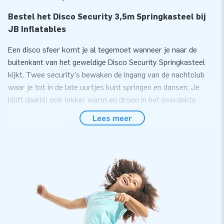
Bestel het Disco Security 3,5m Springkasteel bij
JB Inflatables
Een disco sfeer komt je al tegemoet wanneer je naar de
buitenkant van het geweldige Disco Security Springkasteel
kijkt. Twee security's bewaken de ingang van de nachtclub
waar je tot in de late uurtjes kunt springen en dansen. Je
blijft daarbij ook lekker warm en droog in het overdekte
springkasteel. De Disco Security tent met springkasteel
Lees meer
bodem is daarom in alle seizoenen te gebruiken.
Koop eenvoudig online een hoogwaardige
opblaasbaar Security springkasteel
Plezier is gegarandeerd, want deze disco infatable heeft een
opblaasbare bodem! Met de 1.1 KW blower blaas je de tent
gemakkelijk en snel op. Aan de vier D-ringen in het plafond
kun je verschillende soorten verlichting en decoratie