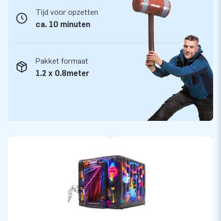
inflatables. Met een voorraad van ruim 3000 luchtkussens
Tijd voor opzetten
zijn wij een van de grootste springkastelen fabrikanten ter
ca. 10 minuten
wereld. Onze opblaasbare artikelen worden naar meer dan 75
landen geëxporteerd. Wij werken alleen met de beste mensen
Pakket formaat
en materialen. Voor de beste service en garantie ben je bij
1.2 x 0.8meter
ons aan het juiste adres. Als er iets mis is, staan we voor je
klaar!