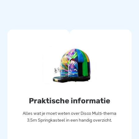
op. Bijvoorbeeld tijdens een
 diameter van 3,5 meter wordt
 transporteren. Wilt u na een
able halen en door middel van
ijn uiteraard ook los te koop
ungle, seaworld, prinses, piraat,
 en Mp3 geluidsbox zijn
g wordt beschermd door een
rd inclusief blower,
hting en een duidelijke
Praktische informatie
Alles wat je moet weten over Disco Multi-thema
dig gestikt en zijn gemaakt
3,5m Springkasteel in een handig overzicht.
en eenvoudig schoon te houden.
 5 jaar garantie. Hierdoor