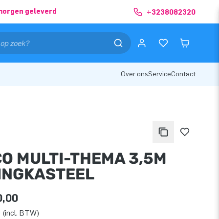
morgen geleverd
+3238082320
Over ons
Service
Contact
CO MULTI-THEMA 3,5M
INGKASTEEL
0,00
 (incl. BTW)