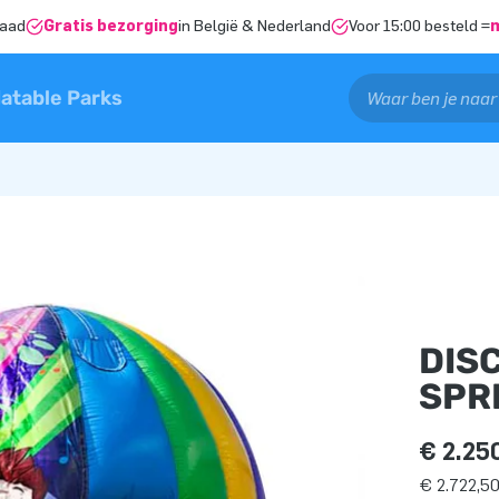
raad
Gratis bezorging
in België & Nederland
Voor 15:00 besteld =
latable Parks
DIS
SPR
€ 2.25
€ 2.722,50