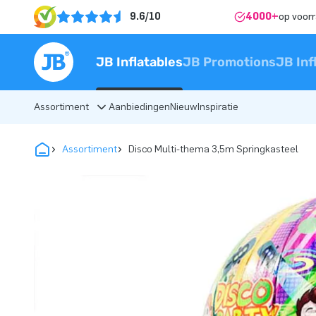
9.6/10
4000+
op voor
JB Inflatables
JB Promotions
JB Inf
Assortiment
Aanbiedingen
Nieuw
Inspiratie
Assortiment
Disco Multi-thema 3,5m Springkasteel