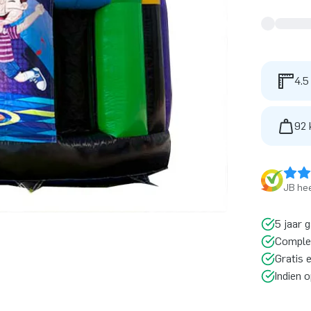
4.5
92 
JB hee
5 jaar 
Comple
Gratis 
Indien 