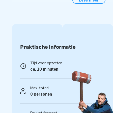
Lees meer
Gemak en Service
Zet het disco springkasteel gemakkelijk binnen 10 minuten 
themafeest of evenement. Het disco springkasteel met een
compact in één deel geleverd en is daardoor gemakkelijk te
tijdje een ander thema? Dan kunt u het thema van de inflat
het klittenband een andere sheet bevestigen. Deze sheets z
bij JB in de volgende leuke thema's: kids party, club party, j
Praktische informatie
koe, space, auto, kasteel en krokodil. De disco LED lampen
makkelijk in het springkasteel te plaatsen en de bedradin
afsluitbare hoes met klittenband. De inflatable wordt geleve
Tijd voor opzetten
verankeringsmateriaal, transportzak, geluidsbox, LED verlic
ca. 10 minuten
handleiding. Alles compleet voor een mooie beleving.
Kwaliteit en Garantie
Max. totaal
8 personen
JB kussens zijn op meerdere punten verstevigd en meervou
van sterk, hoge kwaliteit PVC. Ze zijn daardoor duurzaam 
Het disco springkasteel wordt tevens door JB geleverd met
Pakket formaat