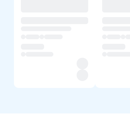
Art. 01.070.060.027 Disco Cars
Art. 01.070.060.028 Disco Castle
Art. 01.070.060.029 Disco Crocodile