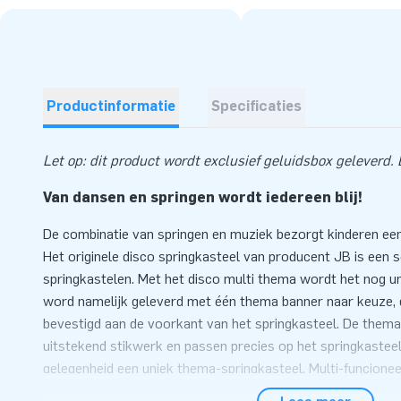
Productinformatie
Specificaties
Let op: dit product wordt exclusief geluidsbox geleverd. De
Van dansen en springen wordt iedereen blij!
De combinatie van springen en muziek bezorgt kinderen een
Het originele disco springkasteel van producent JB is een 
springkastelen. Met het disco multi thema wordt het nog un
word namelijk geleverd met één thema banner naar keuze, d
bevestigd aan de voorkant van het springkasteel. De thema
uitstekend stikwerk en passen precies op het springkasteel
gelegenheid een uniek thema-springkasteel. Multi-funcionee