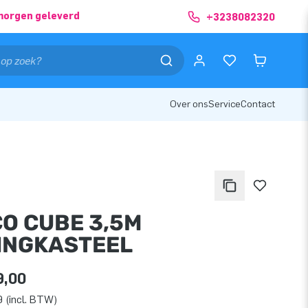
morgen geleverd
+3238082320
Over ons
Service
Contact
CO CUBE 3,5M
INGKASTEEL
9,00
 (incl. BTW)