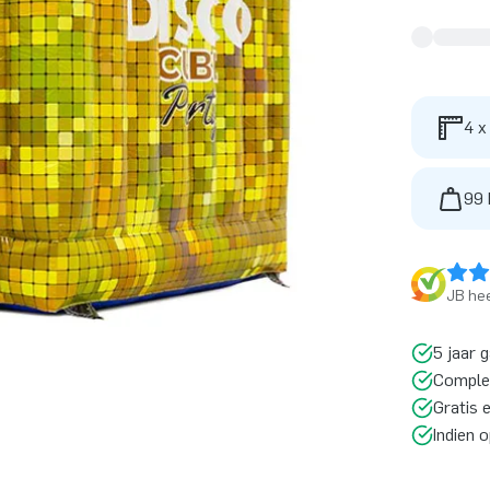
4 x
99 
JB hee
5 jaar 
Comple
Gratis 
Indien 