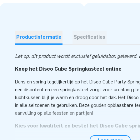
Productinformatie
Specificaties
Let op: dit product wordt exclusief geluidsbox geleverd. De
Koop het Disco Cube Springkasteel online
Dans en spring tegelijkertijd op het Disco Cube Party Spri
een discotent en een springkasteel zorgt voor urenlang plez
luchtkussen blijf je warm en droog door het dak. Het Disco
in alle seizoenen te gebruiken. Deze gouden opblaasbare fee
aanvulling op alle feesten en partijen!
Kies voor kwaliteit en bestel het Disco Cube spri
Springplezier is gegarandeerd, want er zit namelijk een opb