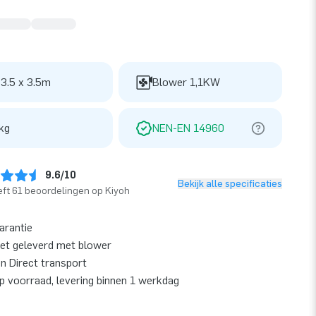
 3.5 x 3.5m
Blower 1,1KW
kg
NEN-EN 14960
9.6/10
Bekijk alle specificaties
ft 61 beoordelingen op Kiyoh
garantie
et geleverd met blower
en Direct transport
op voorraad, levering binnen 1 werkdag