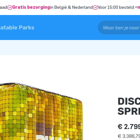
raad
Gratis bezorging
in België & Nederland
Voor 15:00 besteld =
latable Parks
DIS
SPR
€ 2.79
€ 3.386,79