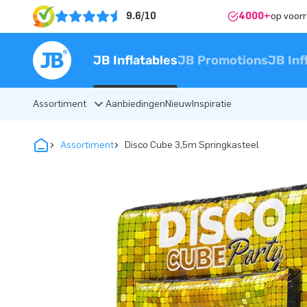
9.6/10
4000+
op voor
JB Inflatables
JB Promotions
JB Inf
Assortiment
Aanbiedingen
Nieuw
Inspiratie
Assortiment
Disco Cube 3,5m Springkasteel