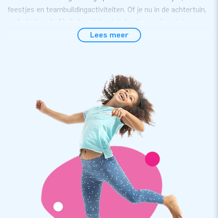
feestjes en teambuildingactiviteiten. Of je nu in de achtertuin,
op het strand of in het park bent, je kunt overal genieten van
een potje curling!
Lees meer
Opblaasbaar spel met sterke kwaliteit
Plaats de baan op een vlakke ondergrond, rol de
curlingstenen over het oppervlak en probeer ze zo dicht
mogelijk bij het binnenste rondje van de cirkel te schuiven. Dit
competitieve spel is een perfecte gelegenheid om bezoekers
mee te vermaken of om te verhuren voor evenement. Met
een opblaasbaar spel heb je een product waar jarenlang
optimaal plezier mee kan worden beleefd. De curlingbaan is
niet alleen eenvoudig te installeren, maar ook
gebruiksvriendelijk en makkelijk vervoerbaar. Het wordt
geleverd met een speelveld zeil, curlingelementen en een 230
volt hogedrukblower.
JB Inflatables: springkussengigant met