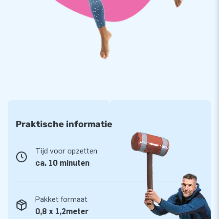
professionele service en levering
Al jarenlang is JB Inflatables een vertrouwde naam als het
gaat om het leveren van inflatables in alle soorten en maten.
Ons team van designers, verkopers en medewerkers op het
gebied van logistiek en service zorgt elke dag weer voor
unieke opblaasattracties en een professionele levering en
service. Wij zijn niet voor niks een toonaangevende
leverancier van inflatables. Voor je opblaasbare spel ga je dus
naar JB Inflatables!
Praktische informatie
Tijd voor opzetten
ca. 10 minuten
Pakket formaat
0,8 x 1,2meter