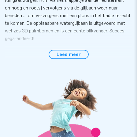
fun gaat zorgen. Klim via het trappetje aan de rechterkant
omhoog en roetsj vervolgens via de glijbaan weer naar
beneden … om vervolgens met een plons in het badje terecht
te komen. De opblaasbare waterglijbaan is uitgevoerd met
wel zes 3D palmbomen en is een echte blikvanger. Succes
gegarandeerd!
Kwalitatief sterke opblaasbare waterglijbaan met
Lees meer
garantie
Bij JB Inflatables ben je aan het juiste adres als je op zoek
bent naar een kwalitatief sterke opblaasbare waterglijbaan.
Bovendien krijg je er garantie op. De opblaas waterglijbaan is
gemaakt van sterk, hoge kwaliteit PVC. Dit betekent dat hij
lang meegaat en dat hij gemakkelijk is schoon te houden. Zo
weet je zeker dat je jarenlang plezier hebt van deze inflatable.
Al duizenden klanten kozen voor JB Inflatables
We zijn er trots op dat al duizenden klanten kozen om een