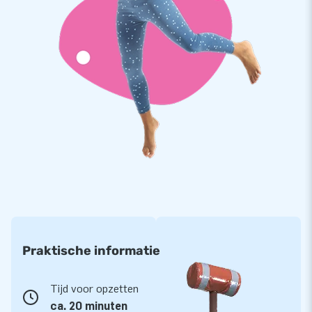
inflatable van ons aan te schaffen. Al jarenlang laten we
mensen wereldwijd een gat in de lucht springen. Met dank aan
ons team van designers, ontwikkelaars en logistiek
medewerkers. Zij leveren unieke opblaasattracties die door
steeds meer klanten gewaardeerd worden. Dat in combinatie
met onze professionele service en levering maken ons een
toonaangevende leverancier van springkastelen.
Praktische informatie
Tijd voor opzetten
ca. 20 minuten