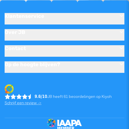
Klantenservice
Over JB
Contact
Op de hoogte blijven?
9.6/10
JB heeft 61 beoordelingen op Kiyoh
Schrijf een review ->