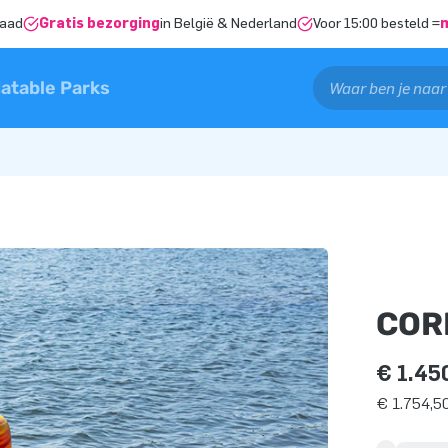
raad
Gratis bezorging
in België & Nederland
Voor 15:00 besteld =
latable Parks
COR
€ 1.45
€ 1.754,50