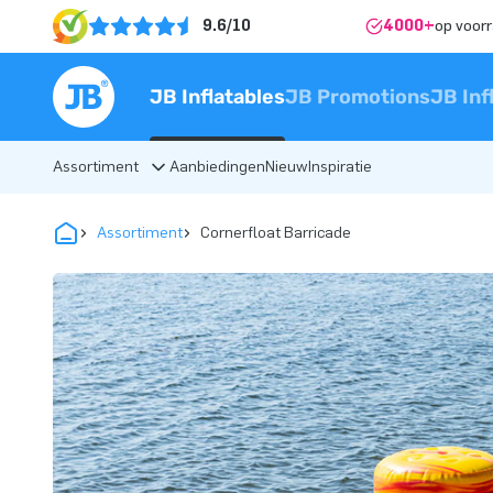
9.6/10
4000+
op voor
JB Inflatables
JB Promotions
JB Inf
Assortiment
Aanbiedingen
Nieuw
Inspiratie
Assortiment
Cornerfloat Barricade