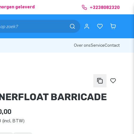
morgen geleverd
+3238082320
Over ons
Service
Contact
NERFLOAT BARRICADE
0,00
 (incl. BTW)