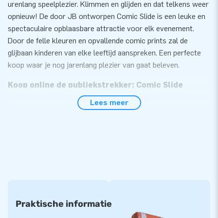
urenlang speelplezier. Klimmen en glijden en dat telkens weer
opnieuw! De door JB ontworpen Comic Slide is een leuke en
spectaculaire opblaasbare attractie voor elk evenement.
Door de felle kleuren en opvallende comic prints zal de
glijbaan kinderen van elke leeftijd aanspreken. Een perfecte
koop waar je nog jarenlang plezier van gaat beleven.
Koop online de publiekstrekker: Comic Slide
Lees meer
Zet de opblaasbare glijbaan met comic thema eenvoudig
binnen 15 minuten op. Deze 5 meter hoge opblaasbare
glijbaan is eenvoudig te transporteren door het compact
opgerolde formaat. De Comic Slide is voorzien van een
vervangbaar glij- en opstapdek. Ideaal in geval van slijtage en
super handig voor het schoonmaken. Daarnaast is de glijbaan
extra makkelijk op te ruimen doordat het voorzien is van
verschillende luchtuitgangen, zodat de attractie snel weer
plat en oprolbaar is. Overal is aan gedacht. De inflatable in
Praktische informatie
comic thema wordt geleverd inclusief blower,