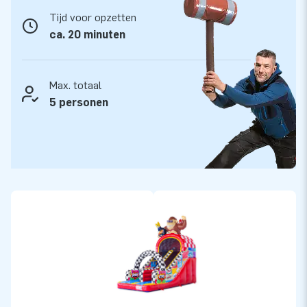
verankeringsmateriaal, een transportzak en een duidelijke
Tijd voor opzetten
handleiding. Alles compleet voor een mooie beleving.
ca. 20 minuten
Kwaliteit en garantie
JB kussens zijn op meerdere punten verstevigd en
Max. totaal
meervoudig gestikt en zijn gemaakt van sterk, hoge kwaliteit
5 personen
PVC. Ze zijn daardoor duurzaam en eenvoudig schoon te
houden. Hierdoor lever jij met dit product jarenlang optimaal
speelplezier.
Koop deze opblaasbare glijbaan met comic thema en bezorg
jouw klanten de dag van hun leven!
JB Inflatables: Dé partner in de wondere wereld
van inflatables
Als Europees marktleider op het gebied van het ontwerp en
de productie van inflatables, waaronder springkastelen,
stormbanen en meer, staat JB Inflatables garant voor