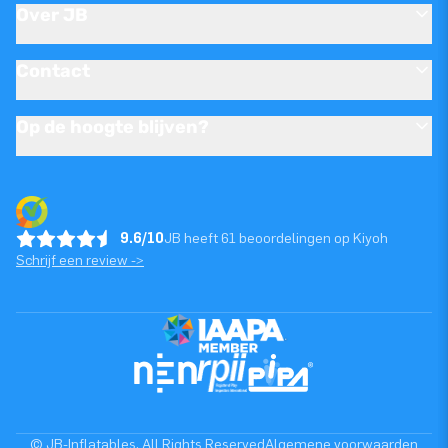
Over JB
Contact
Op de hoogte blijven?
9.6/10
JB heeft 61 beoordelingen op Kiyoh
Schrijf een review ->
© JB-Inflatables. All Rights Reserved
Algemene voorwaarden