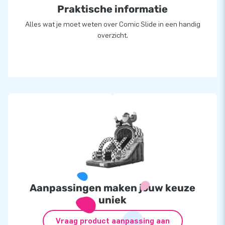
Praktische informatie
topkwaliteit en service. Kies voor een springkussen van JB
en verzeker jezelf van een onvergetelijke ervaring.
Alles wat je moet weten over Comic Slide in een handig
overzicht.
Aanpassingen maken jouw keuze
uniek
Vraag product aanpassing aan