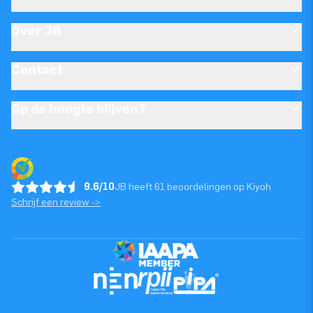
Over JB
Contact
Op de hoogte blijven?
9.6/10
JB heeft 61 beoordelingen op Kiyoh
Schrijf een review ->