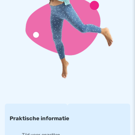
verankeringsmateriaal, een transportzak en een duidelijke
handleiding. Alles compleet voor een mooie beleving.
Kwaliteit en garantie
JB kussens zijn op meerdere punten verstevigd en
meervoudig gestikt en zijn gemaakt van sterk, hoge kwaliteit
PVC. Ze zijn daardoor duurzaam en eenvoudig schoon te
houden. De glijbaan wordt tevens door JB geleverd met 5
jaar garantie. Hierdoor lever jij met dit product jarenlang
optimaal speelplezier.
Koop deze glijbaan met clown thema en bezorg jouw klanten
de dag van hun leven!
Meer dan 15.000 klanten kozen ook voor JB
Praktische informatie
JB laat al meer dan 15 jaar mensen wereldwijd een gat in de
lucht te springen. Vaak letterlijk. Ons team van designers,
ontwikkelaars en logistiek medewerkers leveren unieke
Tijd voor opzetten