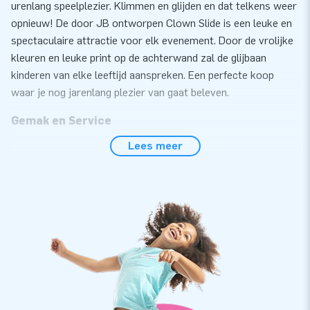
urenlang speelplezier. Klimmen en glijden en dat telkens weer
opnieuw! De door JB ontworpen Clown Slide is een leuke en
spectaculaire attractie voor elk evenement. Door de vrolijke
kleuren en leuke print op de achterwand zal de glijbaan
kinderen van elke leeftijd aanspreken. Een perfecte koop
waar je nog jarenlang plezier van gaat beleven.
Gemak en Service
Lees meer
Zet de glijbaan met clown thema eenvoudig binnen 15
minuten op. Deze 5 meter hoge opblaasbare glijbaan is
eenvoudig te transporteren door het compact opgerolde
formaat. De glijbaan is voorzien van een vervangbaar glij- en
opstapdek. Ideaal in geval van slijtage en super handig voor
het schoonmaken. Daarnaast is de glijbaan extra makkelijk
op te ruimen doordat het voorzien is van verschillende
luchtuitgangen, zodat de attractie snel weer plat en
oprolbaar is. Overal is aan gedacht. De glijbaan met clown
thema wordt geleverd inclusief blower,