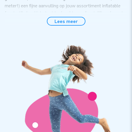
meter!) een fijne aanvulling op jouw assortiment inflatable
feestartikelen. Het staat toch echt zeer feestelijk, zo’n grote
champagnefles voor de deur van bedrijf, horecagelegenheid
Lees meer
en zeker ook voor een particuliere woning. Ontkurk de
champagne!
Binnen 5 minuten aan de champagne
Ook voor deze megagrote champagneflessen geldt, dat ze
zeer eenvoudig op te zetten zijn. Of je klant nu kiest voor de
‘kleinere’, of de reuzenfles: binnen 5 minuten staan ze op hun
plaats. Uiteraard doen we een goede gebruiksaanwijzing en
andere noodzakelijke materialen (transportzak,
bevestigingsmateriaal én blower) bij in het pakket.
JB: 1 jaar garantie op topkwaliteit artikelen