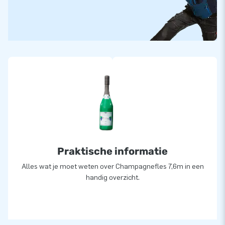
logistiek medewerkers zorgt voor unieke opblaaspoppen.
Plus onze goede service en levering van hoog niveau: daarom
noemen ze ons ‘creators of greatness’!
4,5m €495
,- Excl. BTW
7,6m €
695,- Excl. BTW
Art. 4,5m: 04.030.010.001
Praktische informatie
Art. 7,6m: 04.030.010.003
Alles wat je moet weten over Champagnefles 7,6m in een
handig overzicht.