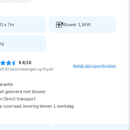
 0 x 7m
Blower 1,1KW
kg
9.6/10
Bekijk alle specificaties
ft 61 beoordelingen op Kiyoh
arantie
et geleverd met blower
en Direct transport
op voorraad, levering binnen 1 werkdag