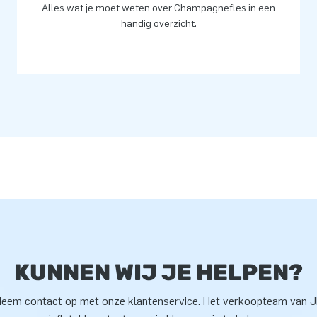
pblaasproducten op grootse
Alles wat je moet weten over Champagnefles in een
ervice en levering. Daarom
handig overzicht.
KUNNEN WIJ JE HELPEN?
eem contact op met onze klantenservice. Het verkoopteam van 