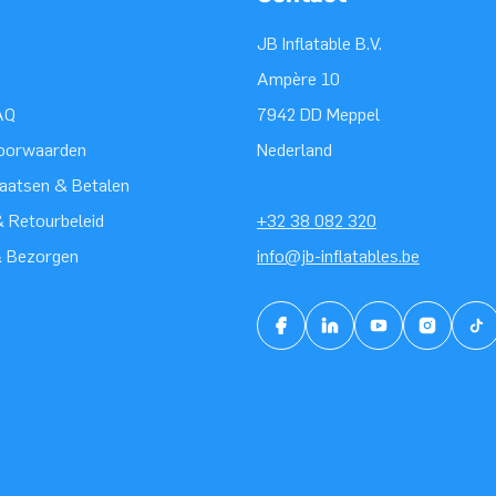
JB Inflatable B.V.
Ampère 10
AQ
7942 DD Meppel
oorwaarden
Nederland
laatsen & Betalen
 Retourbeleid
+32 38 082 320
& Bezorgen
info@jb-inflatables.be