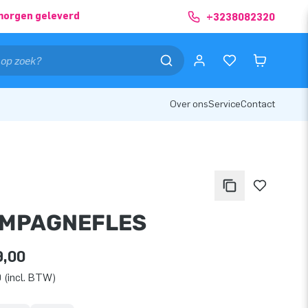
morgen geleverd
+3238082320
Over ons
Service
Contact
MPAGNEFLES
9,00
 (incl. BTW)