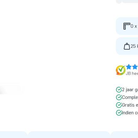
0 x
25 
JB hee
2 jaar g
Comple
Gratis 
Indien 