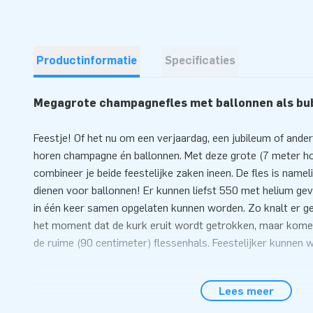
Productinformatie
Specificaties
Megagrote champagnefles met ballonnen als bu
Feestje! Of het nu om een verjaardag, een jubileum of andere 
horen champagne én ballonnen. Met deze grote (7 meter h
combineer je beide feestelijke zaken ineen. De fles is namel
dienen voor ballonnen! Er kunnen liefst 550 met helium gevul
in één keer samen opgelaten kunnen worden. Zo knalt er g
het moment dat de kurk eruit wordt getrokken, maar komen 
de ruime (90 centimeter) flessenhals. Feestelijker kunnen 
Ook het opzetten is een feestje
Lees meer
Doordat deze grote champagnefles met hulp van het duide