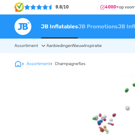
9.6/10
4000+
op voor
JB Inflatables
JB Promotions
JB Inf
Assortiment
Aanbiedingen
Nieuw
Inspiratie
Assortiment
Champagnefles