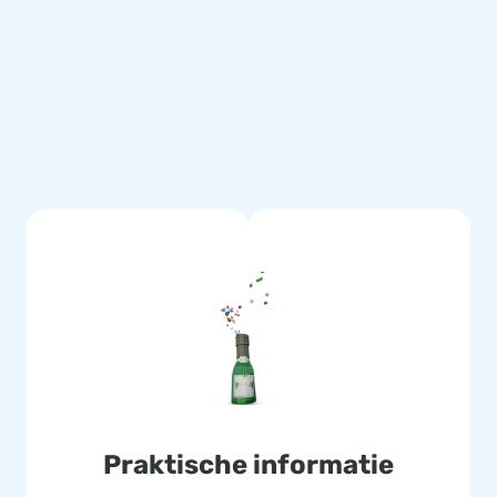
t kan ook alleen), is ook dat
dt gedaan door de bijgeleverde
aal.
g gestikt en zijn gemaakt van
eenvoudig schoon te houden. We
 herstelservice. Hierdoor lever
org jouw klanten de dag van
Praktische informatie
estje bouwen. Onze designers,