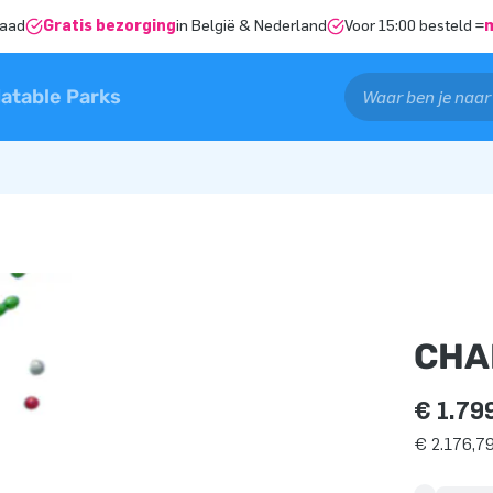
raad
Gratis bezorging
in België & Nederland
Voor 15:00 besteld =
latable Parks
CHA
€ 1.79
€ 2.176,79