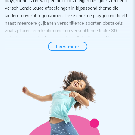
playground is ontworpen door onze eigen designers en heeft
verschillende leuke afbeeldingen in bijpassend thema die
kinderen overal tegenkomen. Deze enorme playground heeft
naast meerdere glijbanen verschillende soorten obstakels
zoals pilaren, een kruiptunnel en verschillende leuke 3D-
objecten om onderdoor te kruipen. Ook zit er een klimtoren in
waar de kinderen omhoog kunnen klimmen. De klimtoren is
Lees meer
uiteraard binnen de hoogte van de wanden zodat kinderen er
niet uit kunnen springen.
Zelf op te zetten
Je hebt niemand anders nodig, want je zet de Castle world
eenvoudig binnen 20 minuten op. Bijvoorbeeld tijdens grote
evenementen. Deze inflatable is opgebouwd in drie delen, wat
het transport en de op- en afbouw een stuk gemakkelijker
maakt. We hebben overal aan gedacht voor je. De Castle
World wordt namelijk compleet geleverd inclusief blowers,
verankeringsmateriaal, een transportzak en een duidelijke