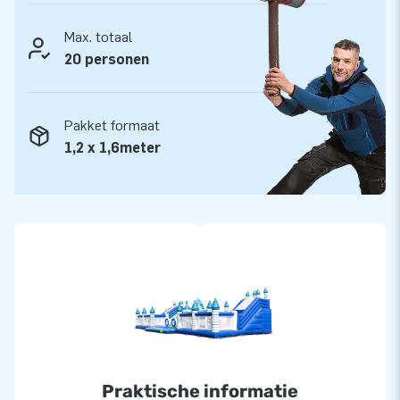
designers, ontwikkelaars en logistiek medewerkers. Je krijgt
niet alleen een unieke opblaasattractie, maar ook onze
Max. totaal
professionele service en levering. Daarom noemen onze
20 personen
tevreden klanten ons ook wel ‘creators of greatness’.
Pakket formaat
1,2 x 1,6meter
Praktische informatie