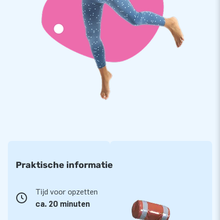
handleiding.
Kleurvast PVC
We bieden je topkwaliteit, daar kun je op vertrouwen. Onze
kussens zijn op meerdere punten verstevigd en meervoudig
gestikt. Het sterke, van hoge kwaliteit, kleurvaste PVC gaat
lang mee en is eenvoudig schoon te houden. De Castle World
wordt daarom geleverd met 5 jaar garantie. Hierdoor
verzeker jij je klanten jarenlang van optimaal speelplezier.
Koop deze unieke Castle World en bezorg jouw klanten de
dag van hun leven!
Meer dan 15.000 klanten in 15 jaar
Praktische informatie
We zijn er trots op dat we al meer dan 15 jaar mensen
Tijd voor opzetten
wereldwijd een gat in de lucht laten springen. Vaak letterlijk.
ca. 20 minuten
Meer dan 15.000 klanten zijn al geholpen door ons team van