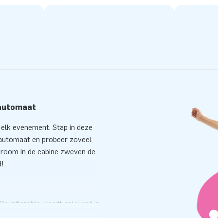
tautomaat
 elk evenement. Stap in deze
itautomaat en probeer zoveel
tstroom in de cabine zweven de
d!
e inflatable wordt geleverd in
voudig zijn. Natuurlijk levert