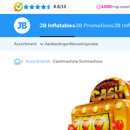
9.6/10
4000+
op voor
JB Inflatables
JB Promotions
JB Inf
Assortiment
Aanbiedingen
Nieuw
Inspiratie
Assortiment
Cashmachine Slotmachine