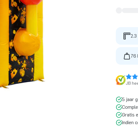
2.3
76 
JB hee
5 jaar 
Comple
Gratis 
Indien 