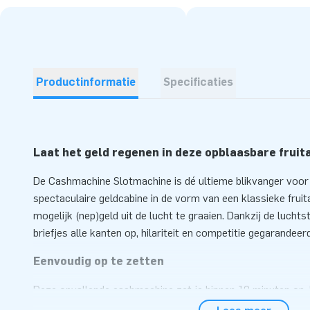
Productinformatie
Specificaties
Laat het geld regenen in deze opblaasbare frui
De Cashmachine Slotmachine is dé ultieme blikvanger voor
spectaculaire geldcabine in de vorm van een klassieke fru
mogelijk (nep)geld uit de lucht te graaien. Dankzij de luch
briefjes alle kanten op, hilariteit en competitie gegarandeer
Eenvoudig op te zetten
Deze opvallende cashmachine zet je binnen 10 minuten op. D
één compact geheel, waardoor transport en opslag super een