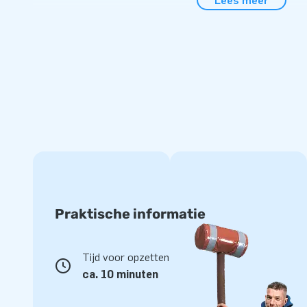
Lees meer
JB de Slotmachine cashcabine compleet met blower, veran
transportzak en een duidelijke handleiding. Laat het geld m
Topkwaliteit van JB én 5 jaar garantie
Zoals je van JB mag verwachten, is ook deze inflatable op
meervoudig gestikt en gemaakt van hoogwaardig PVC. Duurz
te reinigen. En met onze standaard 5 jaar garantie én herst
jarenlang plezier hebt van je aankoop. Koop deze unieke 
klanten een ervaring om nooit te vergeten!
Praktische informatie
Tijd voor opzetten
ca. 10 minuten