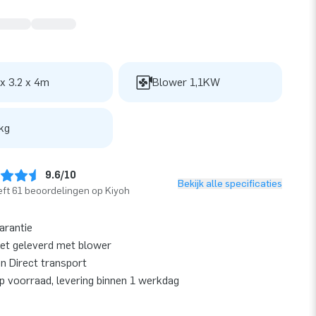
 x 3.2 x 4m
Blower 1,1KW
kg
9.6/10
Bekijk alle specificaties
ft 61 beoordelingen op Kiyoh
garantie
et geleverd met blower
en Direct transport
op voorraad, levering binnen 1 werkdag