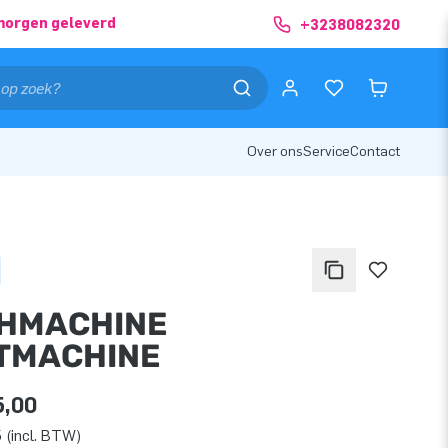
morgen geleverd
+3238082320
Over ons
Service
Contact
HMACHINE
TMACHINE
5,00
 (incl. BTW)