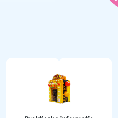
keringsmateriaal,
aar wervelen!
 meerdere punten verstevigd,
aam, slijtvast en makkelijk
elservice weet je zeker dat je
cashmachine en bezorg jouw