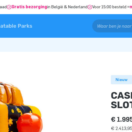
raad
Gratis bezorging
in België & Nederland
Voor 15:00 besteld =
latable Parks
Nieuw
CAS
SLO
€ 1.99
€ 2.413,95