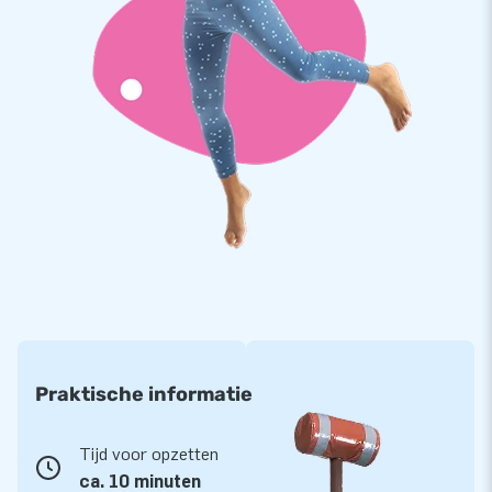
product duurzaam, stevig én eenvoudig schoon te maken is.
JB levert deze attractie standaard met 5 jaar garantie en
onze bekende herstelservice. Zo ben jij jarenlang verzekerd
van zorgeloos speelplezier. Scoor deze opvallende
cashmachine en maak elk evenement onvergetelijk!
JB, Dé specialist in opblaasattracties
Met duizenden tevreden klanten wereldwijd staat JB al jaren
bekend als dé specialist in opblaasattracties. Dankzij ons
team van designers, ontwikkelaars en logistiek medewerkers
leveren wij keer op keer unieke producten én professionele
service.
Praktische informatie
Tijd voor opzetten
ca. 10 minuten