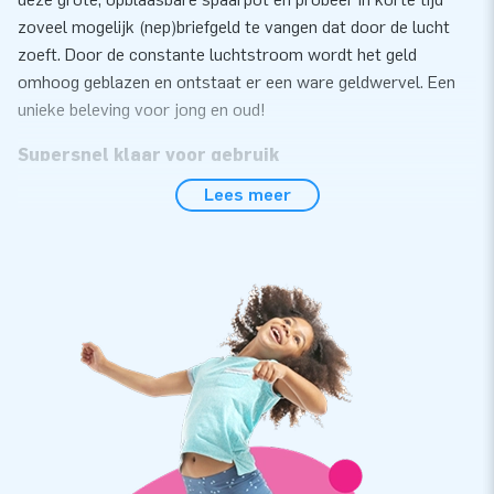
zoveel mogelijk (nep)briefgeld te vangen dat door de lucht
zoeft. Door de constante luchtstroom wordt het geld
omhoog geblazen en ontstaat er een ware geldwervel. Een
unieke beleving voor jong en oud!
Supersnel klaar voor gebruik
Lees meer
De Cashmachine Piggy Bank staat binnen 10 minuten
gebruiksklaar. De inflatable wordt geleverd in één compact
geheel en is dus makkelijk te vervoeren. Uiteraard krijg je
alles compleet geleverd: een blower, transportzak,
verankeringsmateriaal én een duidelijke handleiding. Klaar om
geld te vangen in een XXL-spaarvarken!
Kwaliteit waar je op kunt bouwen
Net als al onze inflatables is ook deze Piggy Bank
cashmachine op meerdere punten verstevigd en meervoudig
gestikt. Gemaakt van sterk, hoogwaardig PVC, waardoor het