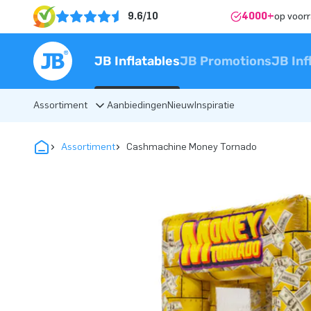
9.6/10
4000+
op voor
JB Inflatables
JB Promotions
JB Inf
Assortiment
Aanbiedingen
Nieuw
Inspiratie
Assortiment
Cashmachine Money Tornado