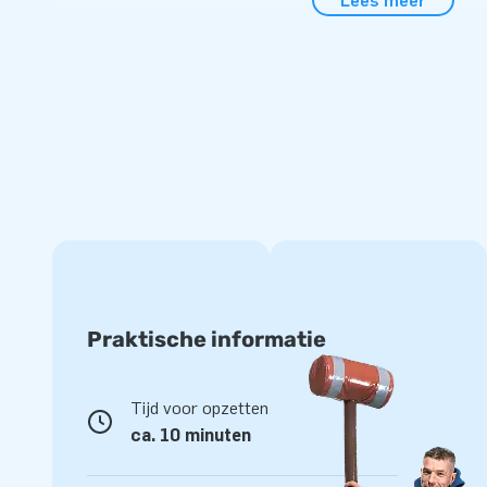
Lees meer
Money Tornado een complete set: blower, verankeringsmate
duidelijke handleiding. Alles om het geld en het plezier te l
Topkwaliteit van JB + 5 jaar garantie
Zoals je van JB mag verwachten is ook deze attractie op 
meervoudig gestikt en vervaardigd uit stevig, hoogwaardig 
cashmachine niet alleen duurzaam maar ook eenvoudig sc
leveren we standaard 5 jaar garantie én herstelservice. Zo 
probleemloos gebruik.
Koop deze unieke cashmachine en bezorg jouw klanten een 
Praktische informatie
Tijd voor opzetten
ca. 10 minuten