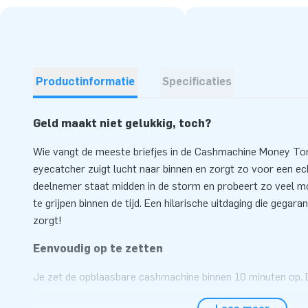
Productinformatie
Specificaties
Geld maakt niet gelukkig, toch?
Wie vangt de meeste briefjes in de Cashmachine Money To
eyecatcher zuigt lucht naar binnen en zorgt zo voor een ec
deelnemer staat midden in de storm en probeert zo veel mog
te grijpen binnen de tijd. Een hilarische uitdaging die gegar
zorgt!
Eenvoudig op te zetten
Je zet de opblaasbare cashmachine binnen 10 minuten op. 
één deel geleverd, dus makkelijk te vervoeren en op te berg