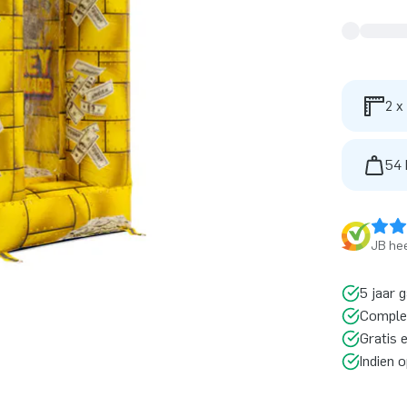
2 x
54 
JB hee
5 jaar 
Comple
Gratis 
Indien 