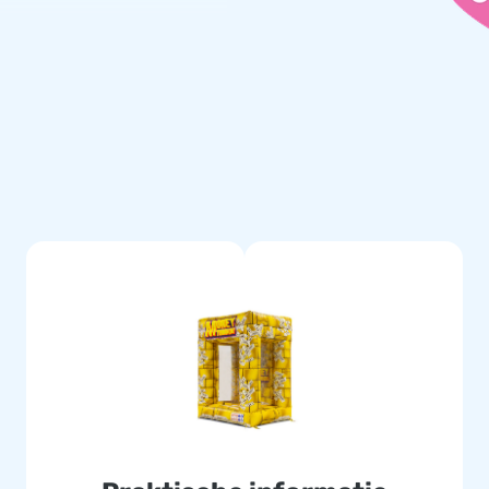
riaal, transportzak en een
aten stromen!
meerdere punten verstevigd,
PVC. Hierdoor is de
hoon te houden. Bovendien
ben jij verzekerd van jarenlang
onvergetelijke ervaring!