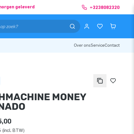
morgen geleverd
+3238082320
Over ons
Service
Contact
HMACHINE MONEY
NADO
5,00
 (incl. BTW)