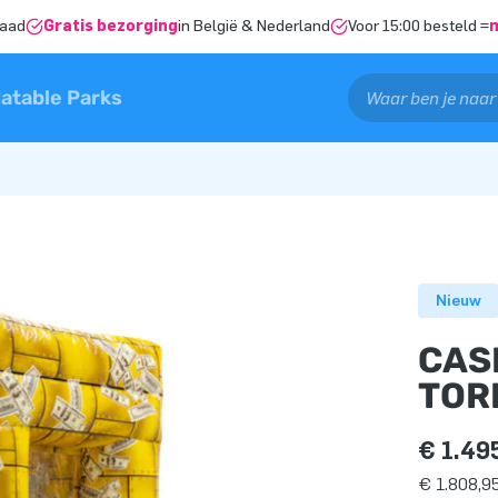
raad
Gratis bezorging
in België & Nederland
Voor 15:00 besteld =
latable Parks
Nieuw
CAS
TOR
€ 1.49
€ 1.808,95