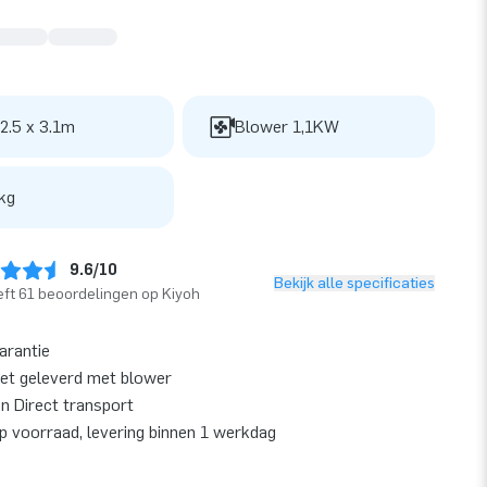
 2.5 x 3.1m
Blower 1,1KW
kg
9.6/10
Bekijk alle specificaties
ft 61 beoordelingen op Kiyoh
garantie
et geleverd met blower
en Direct transport
op voorraad, levering binnen 1 werkdag