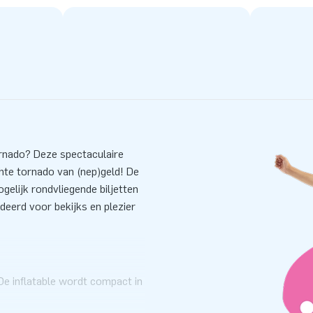
rnado? Deze spectaculaire
hte tornado van (nep)geld! De
elijk rondvliegende biljetten
andeerd voor bekijks en plezier
De inflatable wordt compact in
en. Uiteraard ontvang je bij de