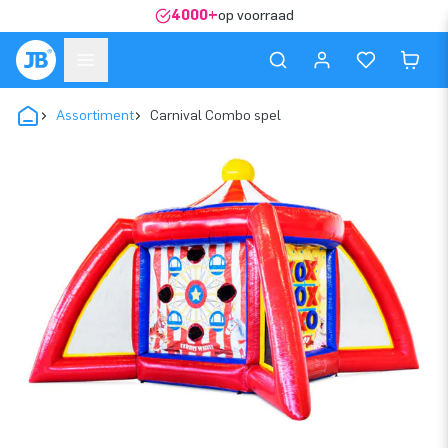
4000+
op voorraad
Assortiment
Carnival Combo spel