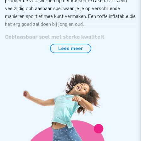
probeer de voorwerpen op het kussen te raken. Dit is een
veelzijdig opblaasbaar spel waar je je op verschillende
manieren sportief mee kunt vermaken. Een toffe inflatable die
het erg goed zal doen bij jong en oud.
Opblaasbaar spel met sterke kwaliteit
Lees meer
Het Carnival Combo spel heeft een sterke kwaliteit en wordt
geleverd met blower, verankeringsmateriaal, een
transportzak en een duidelijke handleiding. Zo kun je
onbezorgd genieten van deze inflatable. Hij is gemakkelijk
schoon te maken. Met dit opblaasbare spel heb je een
product waar jarenlang optimaal plezier mee kan worden
beleefd.
Al duizenden klanten kozen voor JB Inflatables
We zijn er trots op dat al duizenden klanten kozen om een
inflatable van ons aan te schaffen. Al jarenlang laten we
mensen wereldwijd een gat in de lucht springen. Met dank aan