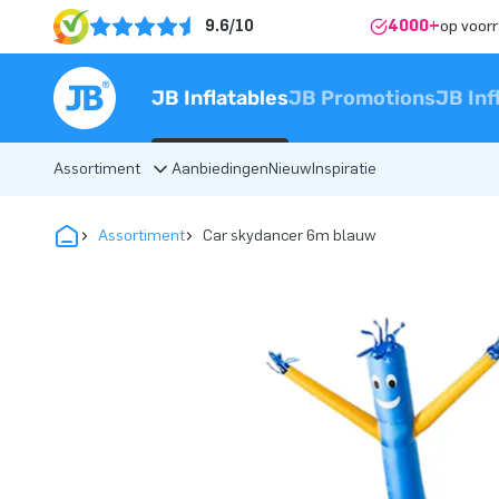
9.6/10
4000+
op voor
JB Inflatables
JB Promotions
JB Inf
Assortiment
Aanbiedingen
Nieuw
Inspiratie
Assortiment
Car skydancer 6m blauw