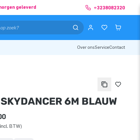
morgen geleverd
+3238082320
Over ons
Service
Contact
 SKYDANCER 6M BLAUW
00
incl. BTW)