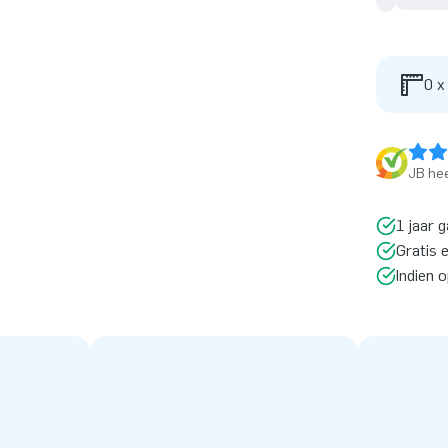
0 x
JB hee
1 jaar g
Gratis 
Indien 