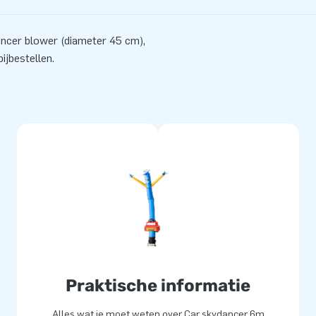
ancer blower (diameter 45 cm),
ijbestellen.
Praktische informatie
Alles wat je moet weten over Car skydancer 6m