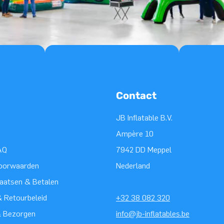
Contact
JB Inflatable B.V.
Ampère 10
AQ
7942 DD Meppel
oorwaarden
Nederland
laatsen & Betalen
 Retourbeleid
+32 38 082 320
& Bezorgen
info@jb-inflatables.be