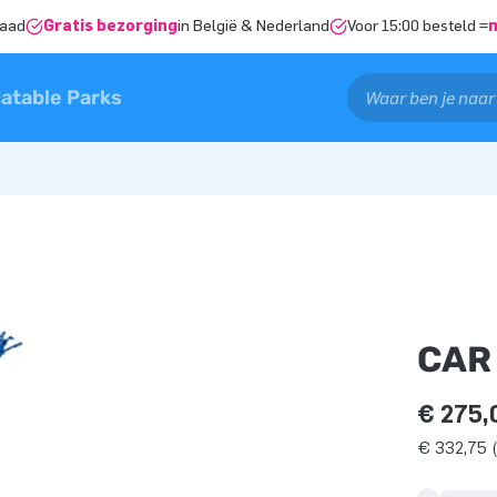
raad
Gratis bezorging
in België & Nederland
Voor 15:00 besteld =
latable Parks
CAR
€ 275,
€ 332,75 (