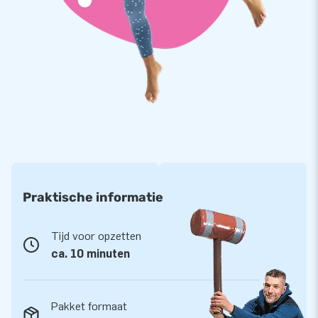
Koop Car Capsules en Bike Capsules als veilige
opslag voor je voertuig
De opblaasbare carstations en bikestations zijn
gebruiksvriendelijk. Je parkeert je auto in de Car Capsule,
trekt de doorzichtige beschermhoes over het voertuig, sluit
de blower aan en je opblaasbare opslag staat. De
autobescherming is stofvrij, kan tegen een stootje en laat
geen water door. Met de Car Capsules van JB Inflatables
weet je dus zeker dat je voertuig mooi blijft.
Praktische informatie
Tijd voor opzetten
ca. 10 minuten
Pakket formaat