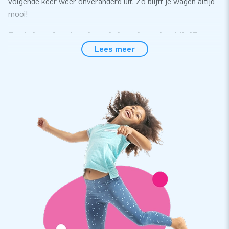
volgende keer weer onveranderd uit. Zo blijft je wagen altijd
mooi!
Bestel professionele autobescherming bij JB
Inflatables
Lees meer
Bij JB Inflatables bestel je makkelijk en snel je opblaasbare
autostalling en opblaasbare motorstalling. De professionele
autocapsules zijn een makkelijker en goedkoper alternatief
op een vaste garage of overkapping. Hoe werkt de
opblaasbare autobescherming van JB Inflatables? Het is heel
simpel: Je parkeert je auto in de opblaasbare garage en sluit
de beschermhoes. Kies je voor een Car Capsule? Dan moet je
de doorzichtige auto beschermhoes zelf nog even over je
vierwieler trekken. Een opblaasbare overkapping van JB
Inflatables is ook geschikt als camperstalling of
motorstalling. Zo staat je vervoersmiddel altijd veilig en
droog.