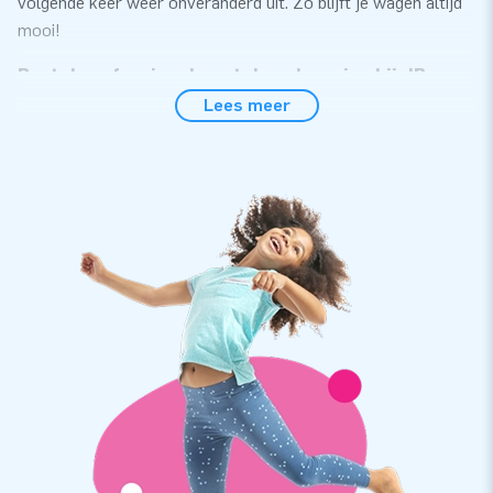
volgende keer weer onveranderd uit. Zo blijft je wagen altijd
mooi!
Bestel professionele autobescherming bij JB
Inflatables
Lees meer
Bij JB Inflatables bestel je makkelijk en snel je opblaasbare
autostalling en opblaasbare motorstalling. De professionele
autocapsules zijn een makkelijker en goedkoper alternatief
op een vaste garage of overkapping. Hoe werkt de
opblaasbare autobescherming van JB Inflatables? Het is heel
simpel: Je parkeert je auto in de opblaasbare garage en sluit
de beschermhoes. Kies je voor een Car Capsule? Dan moet je
de doorzichtige auto beschermhoes zelf nog even over je
vierwieler trekken. Een opblaasbare overkapping van JB
Inflatables is ook geschikt als camperstalling of
motorstalling. Zo staat je vervoersmiddel altijd veilig en
droog.