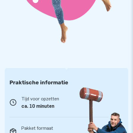
Koop Car Capsules en Bike Capsules als veilige
opslag voor je voertuig
De opblaasbare carstations en bikestations zijn
gebruiksvriendelijk. Je parkeert je auto in de Car Capsule,
trekt de doorzichtige beschermhoes over het voertuig, sluit
de blower aan en je opblaasbare opslag staat. De
autobescherming is stofvrij, kan tegen een stootje en laat
geen water door. Met de Car Capsules van JB Inflatables
weet je dus zeker dat je voertuig mooi blijft.
Praktische informatie
Tijd voor opzetten
ca. 10 minuten
Pakket formaat