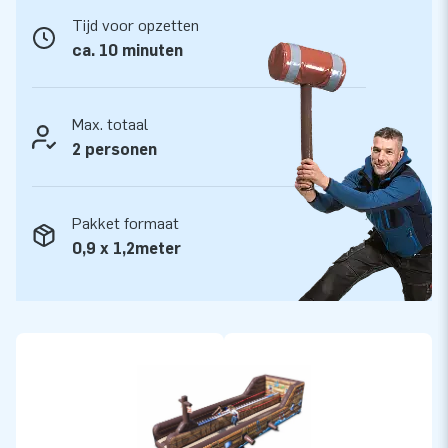
Kwaliteit en garantie
Tijd voor opzetten
JB kussens zijn op meerdere punten verstevigd en
ca. 10 minuten
meervoudig gestikt en zijn gemaakt van sterk, hoge kwaliteit
PVC. Ze zijn daardoor duurzaam en eenvoudig schoon te
houden. Het kussen wordt tevens door JB geleverd met 5
Max. totaal
jaar garantie. Hierdoor lever jij met dit product jarenlang
2 personen
optimaal speelplezier.
Koop deze leuke Bungeerun met piraat thema en bezorg
Pakket formaat
jouw klanten de dag van hun leven!
0,9 x 1,2meter
Meer dan 15.000 klanten kozen ook voor JB
JB laat al meer dan 15 jaar mensen wereldwijd een gat in de
lucht te springen. Vaak letterlijk. Ons team van designers,
ontwikkelaars en logistiek medewerkers leveren unieke
opblaasattracties op grootse wijze! Klanten zijn verzekerd
van onze professionele service en levering. Zij noemen ons
ook wel creators of greatness.