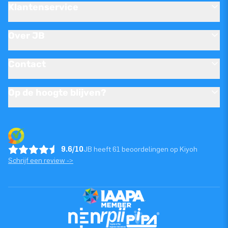
Klantenservice
Over JB
Contact
Op de hoogte blijven?
9.6/10
JB heeft 61 beoordelingen op Kiyoh
Schrijf een review ->