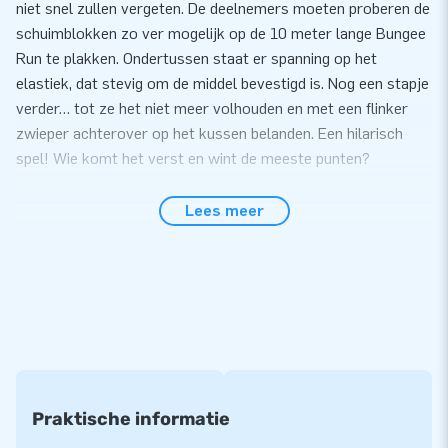
niet snel zullen vergeten. De deelnemers moeten proberen de
schuimblokken zo ver mogelijk op de 10 meter lange Bungee
Run te plakken. Ondertussen staat er spanning op het
elastiek, dat stevig om de middel bevestigd is. Nog een stapje
verder… tot ze het niet meer volhouden en met een flinker
zwieper achterover op het kussen belanden. Een hilarisch
spel! Wie komt het verst en wint de meeste punten?
Gemak en Service
Lees meer
Zet de Bungeerun met piraat thema eenvoudig binnen 10
minuten op. Bijvoorbeeld tijdens een zeskamp, evenement,
sportdag of als onderdeel van jouw attractiepark. Dit 10
meter lange opblaasbare kussen is eenvoudig te
transporteren door het compacte opgerolde formaat. De
Bungeerun met piraat thema wordt geleverd inclusief blower,
verankeringsmateriaal, een transportzak en een duidelijke
handleiding. Alles compleet voor een mooie beleving.
Praktische informatie