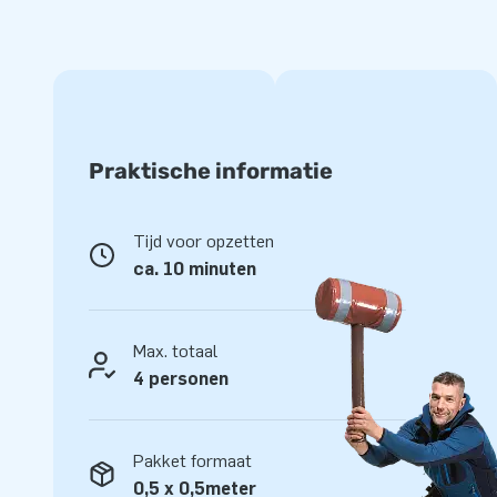
schuimparty, bijvoorbeeld in je achtertuin. In tegenstellin
heeft deze JB Bubbles generator geen elektrische of draa
kinderen veilig en vrij kunnen spelen met de producten. Wij a
product een zachte en stroeve ondergrond zoals gras of s
Geweldige verhuurmogelijkheden
Praktische informatie
JB Inflatables blijft ontwikkelen zodat wij jou als verhuurd
ondersteunen met vernieuwende producten en de hoogst mog
Tijd voor opzetten
dankzij de lage investeringskosten en hoge verhuurwaarde 
ca. 10 minuten
assortiment mee uit te breiden. Enthousiast geworden? Nee
onze speciaal samengestelde Package Deals. Als extra servi
promotiemateriaal aan in de vorm van visuals en video's. Zo
Max. totaal
gave producten in handen, maar hoef je ook niet meer na t
4 personen
JB Bubble vloeistof
De JB Bubbles producten hebben naast lucht natuurlijk ook 
Pakket formaat
in de vorm van schuimvloeistof, de JB Bubble vloeistof. Eén
0,5 x 0,5meter