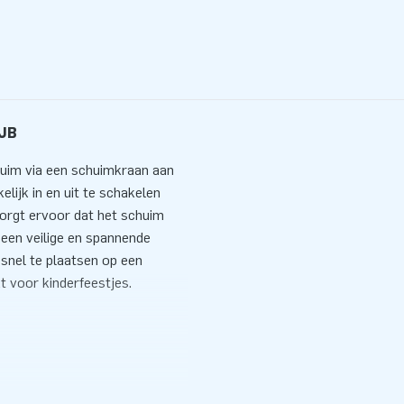
 JB
huim via een schuimkraan aan
lijk in en uit te schakelen
zorgt ervoor dat het schuim
p een veilige en spannende
snel te plaatsen op een
kt voor kinderfeestjes.
ernieuwende en veilige
oducten ontwikkeld. De
jke set-up van een