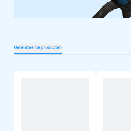
afgemeten op de meegeleverde JB Bubble Machine, een ton v
simpelweg met water, voeg 1 zakje Bubble vloeistof toe, ev
de schuimparty kan beginnen. Er wordt gemiddeld 30 tot 6
Machine gespeeld. Als de Bubble Machine leeg is, kan het p
beginnen. Zo heb je oneindig speelplezier.
Gerelateerde producten