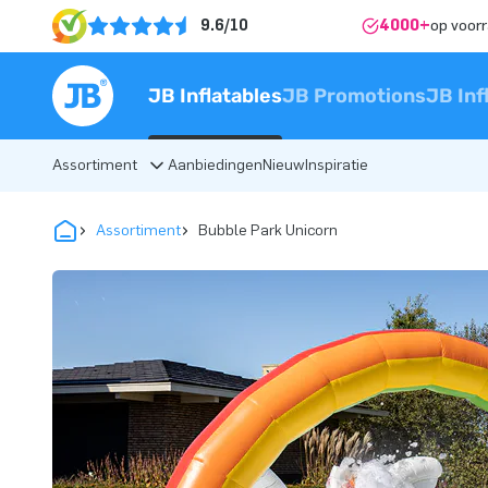
9.6/10
4000+
op voor
JB Inflatables
JB Promotions
JB Inf
Assortiment
Aanbiedingen
Nieuw
Inspiratie
Assortiment
Bubble Park Unicorn