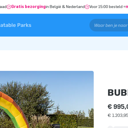
raad
Gratis bezorging
in België & Nederland
Voor 15:00 besteld =
latable Parks
BUB
€ 995,
€ 1.203,95