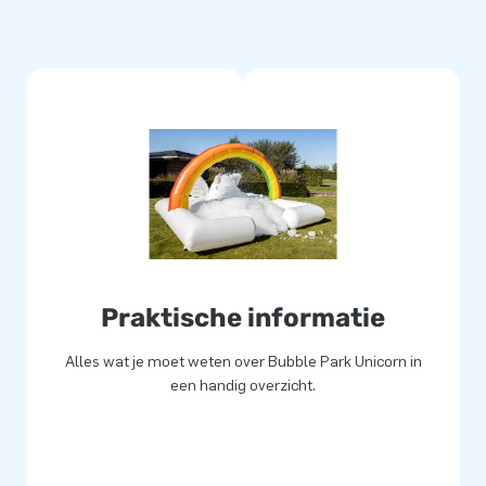
g tot andere schuimmachines
iende onderdelen, waardoor de
dviseren bij gebruik van dit
trandzand.
er of feestorganisatie kunnen
elijke service. JB Bubbles is
uitermate geschikt om je
m dan ook eens een kijkje bij
ce bieden wij gratis digitaal
Praktische informatie
 heb je niet alleen nieuwe,
e denken over je promotie!
Alles wat je moet weten over Bubble Park Unicorn in
een handig overzicht.
schuim nodig. Wij leveren dit
 zakje Bubble vloeistof is