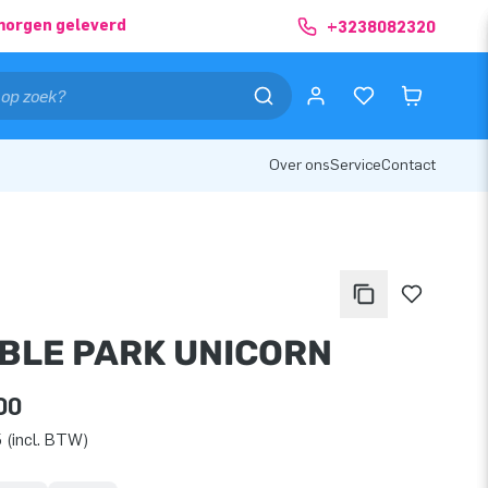
morgen geleverd
+3238082320
Over ons
Service
Contact
BLE PARK UNICORN
00
 (incl. BTW)