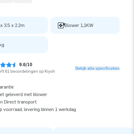
 x 3.5 x 2.2m
Blower 1,1KW
kg
9.6/10
Bekijk alle specificaties
ft 61 beoordelingen op Kiyoh
garantie
et geleverd met blower
en Direct transport
op voorraad, levering binnen 1 werkdag