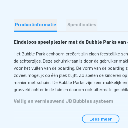
Productinformatie
Specificaties
Eindeloos speelplezier met de Bubble Parks van
Het Bubble Park eenhoorn creëert zijn eigen feestelijke sc
de achterzijde. Deze schuimkraan is door de gebruiker makke
voor het vullen van de boarding. De vorm van de boarding 
zoveel mogelijk op één plek blijft. Zo spelen de kinderen o
manier met schuim. De Bubble Parks zijn zeer makkelijk en 
grasveld achter in de tuin en daarom ook uitermate geschi
Veilig en vernieuwend JB Bubbles systeem
JB Inflatables investeert veel tijd in het ontwikkelen van v
Lees meer
inflatables. Zo hebben we afgelopen jaar de JB Bubbles pr
producten lenen zich uitstekend voor een snelle en makkeli