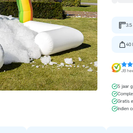
3.5
40 
JB hee
5 jaar 
Comple
Gratis 
Indien 