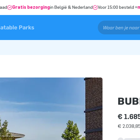
raad
Gratis bezorging
in België & Nederland
Voor 15:00 besteld =
latable Parks
BUB
€ 1.68
€ 2.038,85