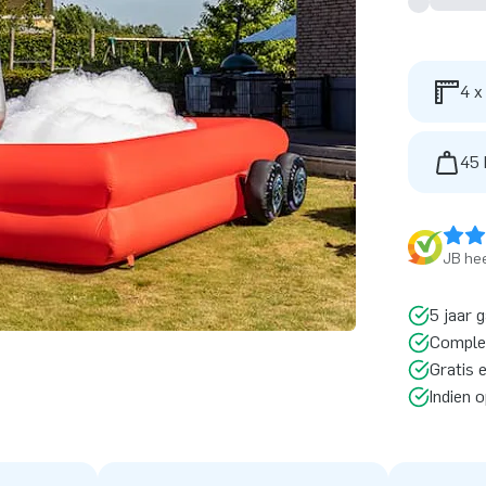
4 x
45 
JB hee
5 jaar 
Comple
Gratis 
Indien 