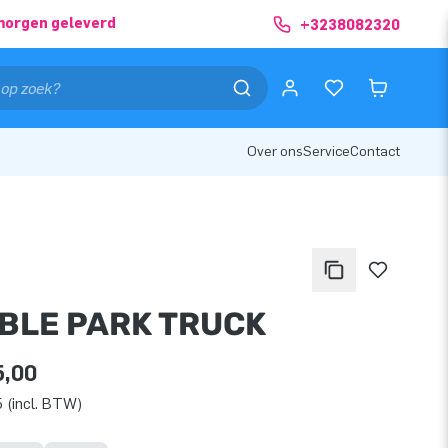
morgen geleverd
+3238082320
Over ons
Service
Contact
BLE PARK TRUCK
5,00
 (incl. BTW)