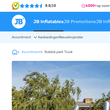
9.6/10
4000+
op voor
JB Inflatables
JB Promotions
JB Inf
Assortiment
Aanbiedingen
Nieuw
Inspiratie
Assortiment
Bubble park Truck