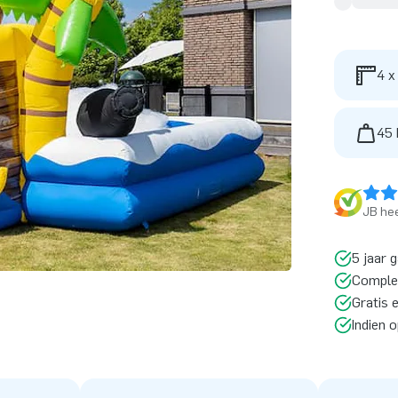
4 x
45 
JB hee
5 jaar 
Comple
Gratis 
Indien 