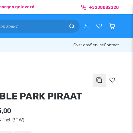
morgen geleverd
+3238082320
Over ons
Service
Contact
BLE PARK PIRAAT
5,00
 (incl. BTW)