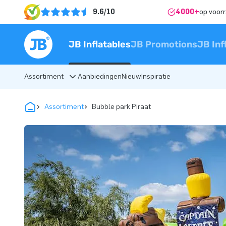
9.6/10
4000+
op voor
JB Inflatables
JB Promotions
JB Inf
Assortiment
Aanbiedingen
Nieuw
Inspiratie
Assortiment
Bubble park Piraat