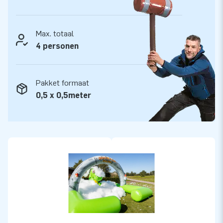
ondergrond zoals gras of strandzand.
Geweldige verhuurmogelijkheden
Max. totaal
JB Inflatables blijft ontwikkelen zodat wij jou als verhuurder
4 personen
of feestorganisatie kunnen ondersteunen met vernieuwende
producten en de hoogst mogelijke service. JB Bubbles is
Pakket formaat
dankzij de lage investeringskosten en hoge verhuurwaarde
0,5 x 0,5meter
uitermate geschikt om je assortiment mee uit te breiden.
Enthousiast geworden? Neem dan ook eens een kijkje bij
onze speciaal samengestelde Package Deals. Als extra
service bieden wij gratis digitaal promotiemateriaal aan in de
vorm van visuals en video's. Zo heb je niet alleen nieuwe,
gave producten in handen, maar hoef je ook niet meer na te
denken over je promotie!
JB Bubble vloeistof
De JB Bubbles producten hebben naast lucht natuurlijk ook