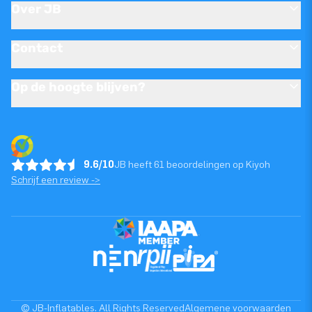
Over JB
Contact
Op de hoogte blijven?
9.6/10
JB heeft 61 beoordelingen op Kiyoh
Schrijf een review ->
© JB-Inflatables. All Rights Reserved
Algemene voorwaarden