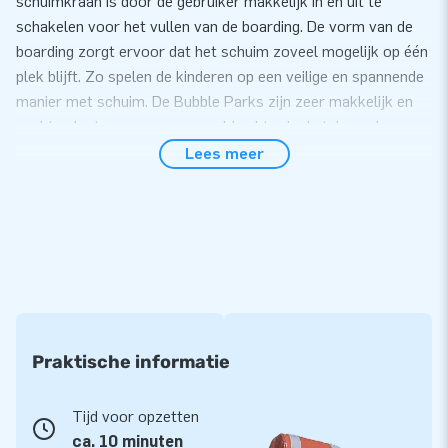
schuimkraan is door de gebruiker makkelijk in en uit te
schakelen voor het vullen van de boarding. De vorm van de
boarding zorgt ervoor dat het schuim zoveel mogelijk op één
plek blijft. Zo spelen de kinderen op een veilige en spannende
manier met schuim. De Bubble Parks zijn zeer makkelijk en
snel te plaatsen op een grasveld achter in de tuin en daarom
ook uitermate geschikt voor kinderfeestjes.
Lees meer
Veilig en vernieuwend JB Bubbles systeem
JB Inflatables investeert veel tijd in het ontwikkelen van
vernieuwende en veilige inflatables. Zo hebben we afgelopen
jaar de JB Bubbles producten ontwikkeld. De producten lenen
zich uitstekend voor een snelle en makkelijke set-up van een
schuimparty, bijvoorbeeld in je achtertuin. In tegenstelling tot
andere schuimmachines heeft deze JB Bubbles generator
Praktische informatie
geen elektrische of draaiende onderdelen, waardoor de
kinderen veilig en vrij kunnen spelen met de producten. Wij
Tijd voor opzetten
adviseren bij gebruik van dit product een zachte en stroeve
ca. 10 minuten