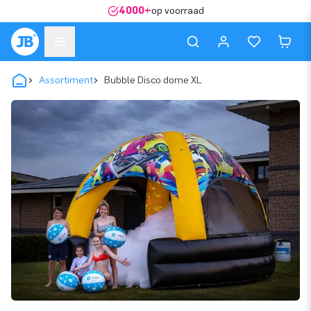
4000+
op voorraad
Assortiment
Bubble Disco dome XL