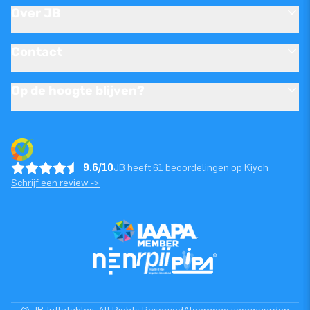
Over JB
Contact
Op de hoogte blijven?
9.6/10
JB heeft 61 beoordelingen op Kiyoh
Schrijf een review ->