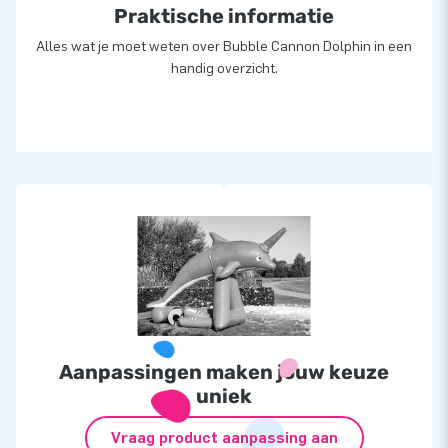
Powder toe, even roeren, deksel op de ton en de schuimparty
Praktische informatie
kan beginnen. Er wordt gemiddeld 30 tot 60 minuten met één
Alles wat je moet weten over Bubble Cannon Dolphin in een
Bubble Machine gespeeld. Als de Bubble Machine leeg is, kan
handig overzicht.
het proces van vullen opnieuw beginnen. Zo heb je oneindig
speelplezier.
Aanpassingen maken jouw keuze
uniek
Vraag product aanpassing aan