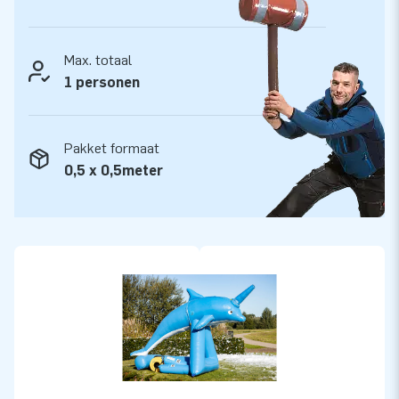
of feestorganisatie kunnen ondersteunen met vernieuwende
producten en de hoogst mogelijke service. JB Bubbles is
dankzij de lage investeringskosten en hoge verhuurwaarde
Max. totaal
uitermate geschikt om je assortiment mee uit te breiden.
1 personen
Enthousiast geworden? Neem dan ook eens een kijkje bij
onze speciaal samengestelde Package Deals. Als extra
Pakket formaat
service bieden wij gratis digitaal promotiemateriaal aan in de
0,5 x 0,5meter
vorm van visuals en video's. Zo heb je niet alleen nieuwe,
gave producten in handen, maar hoef je ook niet meer na te
denken over je promotie!
JB Bubble Powder
De JB Bubbles producten hebben naast lucht natuurlijk ook
schuim nodig. Wij leveren dit in de vorm van schuimpoeder, de
JB Bubble Powder. Eén zakje Bubble Powder is afgemeten op
de meegeleverde JB Bubble Machine, een ton van 70 liter.
Deze vul je simpelweg met water, voeg 1 zakje Bubble