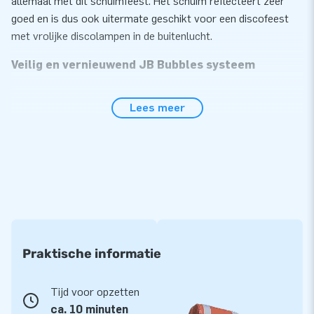
allemaal met dit schuimfeest. Het schuim reflecteert zeer
goed en is dus ook uitermate geschikt voor een discofeest
met vrolijke discolampen in de buitenlucht.
Veilig en vernieuwend JB Bubbles systeem
JB Inflatables investeert veel tijd in het ontwikkelen van
Lees meer
vernieuwende en veilige inflatables. Zo hebben we afgelopen
jaar de JB Bubbles producten ontwikkeld. De producten lenen
zich uitstekend voor een snelle en makkelijke set-up van een
schuimparty, bijvoorbeeld in je achtertuin. In tegenstelling tot
andere schuimmachines heeft deze JB Bubbles generator
geen elektrische of draaiende onderdelen, waardoor de
kinderen veilig en vrij kunnen spelen met de producten. Wij
adviseren bij gebruik van dit product een zachte en stroeve
ondergrond zoals gras of strandzand.
Praktische informatie
Geweldige verhuurmogelijkheden
Tijd voor opzetten
JB Inflatables blijft ontwikkelen zodat wij jou als verhuurder
ca. 10 minuten