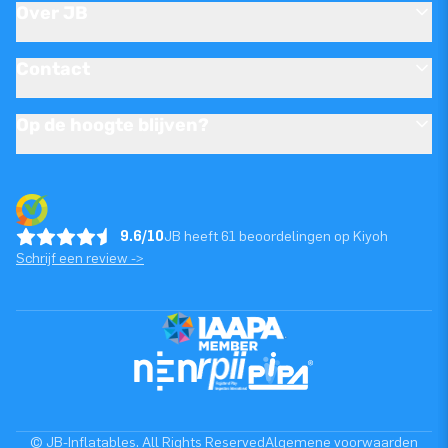
Over JB
Contact
Op de hoogte blijven?
9.6/10
JB heeft 61 beoordelingen op Kiyoh
Schrijf een review ->
© JB-Inflatables. All Rights Reserved
Algemene voorwaarden