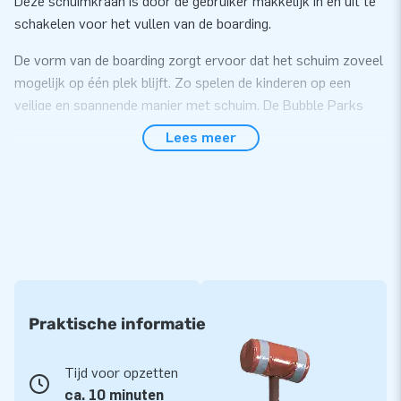
Deze schuimkraan is door de gebruiker makkelijk in en uit te
schakelen voor het vullen van de boarding.
De vorm van de boarding zorgt ervoor dat het schuim zoveel
mogelijk op één plek blijft. Zo spelen de kinderen op een
veilige en spannende manier met schuim. De Bubble Parks
zijn zeer makkelijk en snel te plaatsen op een grasveld achter
Lees meer
in de tuin en daarom ook uitermate geschikt voor
kinderfeestjes.
JB Bubble vloeistof
De JB Bubbles producten hebben naast lucht natuurlijk ook
schuim nodig. Wij leveren dit in de vorm van schuimvloeistof,
de JB Bubble vloeistof. Eén zakje Bubble vloeistof is
afgemeten op de meegeleverde JB Bubble Machine, een ton
Praktische informatie
van 70 liter. Deze vul je simpelweg met water, voeg 1 zakje
Bubble vloeistof toe, even roeren, deksel op de ton en de
Tijd voor opzetten
schuimparty kan beginnen. Er wordt gemiddeld 30 tot 60
ca. 10 minuten