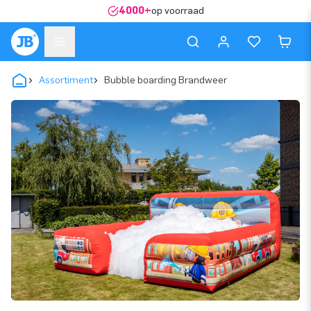
4000+
op voorraad
Assortiment
Bubble boarding Brandweer